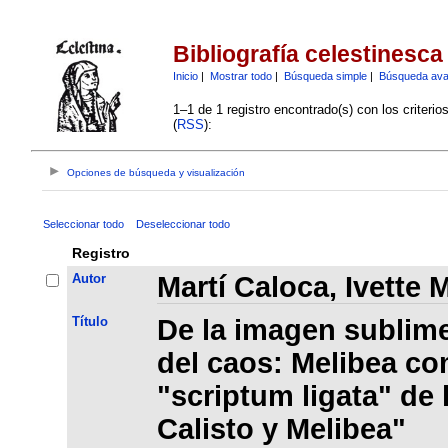
Bibliografía celestinesca
Inicio
|
Mostrar todo
|
Búsqueda simple
|
Búsqueda av
1–1 de 1 registro encontrado(s) con los criteri
(
RSS
):
Opciones de búsqueda y visualización
Seleccionar todo
Deseleccionar todo
Registro
Autor
Martí Caloca, Ivette M
Título
De la imagen sublime
del caos: Melibea co
"scriptum ligata" de
Calisto y Melibea"