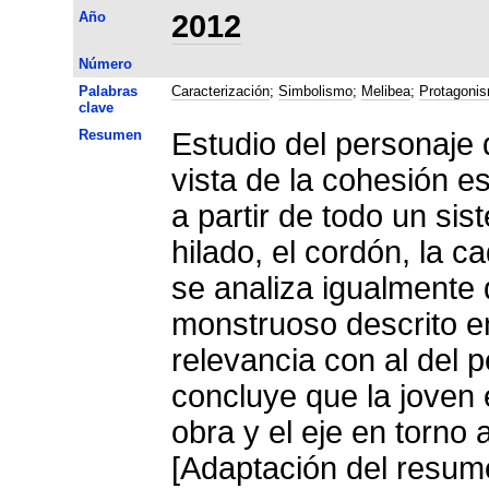
Año
2012
Número
Palabras
Caracterización
;
Simbolismo
;
Melibea
;
Protagoni
clave
Resumen
Estudio del personaje 
vista de la cohesión e
a partir de todo un si
hilado, el cordón, la c
se analiza igualmente 
monstruoso descrito e
relevancia con al del 
concluye que la joven 
obra y el eje en torno a
[Adaptación del resume