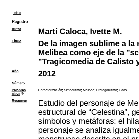
Inicio
Registro
Autor
Martí Caloca, Ivette M.
Título
De la imagen sublime a la 
Melibea como eje de la "sc
"Tragicomedia de Calisto 
Año
2012
Número
Palabras
Caracterización
;
Simbolismo
;
Melibea
;
Protagonismo
;
Caos
clave
Resumen
Estudio del personaje de Mel
estructural de “Celestina”, g
símbolos y metáforas: el hila
personaje se analiza igualme