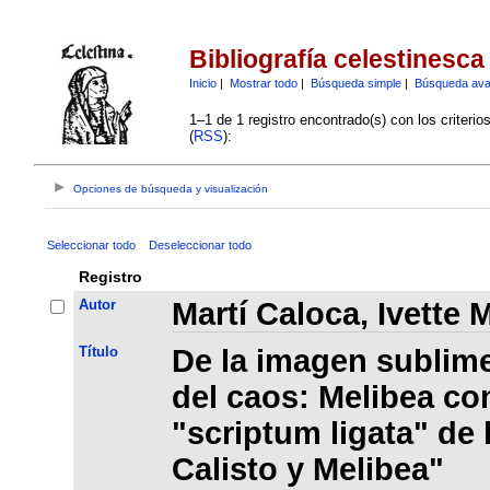
Bibliografía celestinesca
Inicio
|
Mostrar todo
|
Búsqueda simple
|
Búsqueda av
1–1 de 1 registro encontrado(s) con los criteri
(
RSS
):
Opciones de búsqueda y visualización
Seleccionar todo
Deseleccionar todo
Registro
Autor
Martí Caloca, Ivette M
Título
De la imagen sublime
del caos: Melibea co
"scriptum ligata" de
Calisto y Melibea"