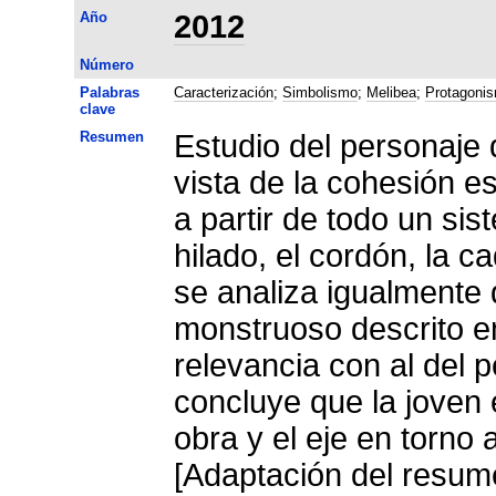
Año
2012
Número
Palabras
Caracterización
;
Simbolismo
;
Melibea
;
Protagoni
clave
Resumen
Estudio del personaje 
vista de la cohesión e
a partir de todo un si
hilado, el cordón, la c
se analiza igualmente 
monstruoso descrito e
relevancia con al del 
concluye que la joven 
obra y el eje en torno a
[Adaptación del resume