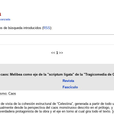
a
vanzada
ios de búsqueda introducidos (
RSS
):
<<
1
>>
 caos: Melibea como eje de la "scriptum ligata" de la "Tragicomedia de C
Revista
Fascículo
ismo
;
Caos
e vista de la cohesión estructural de “Celestina”, generada a partir de todo 
gualmente desde la perspectiva del caos monstruoso descrito en el prólogo, y
verdadera protagonista de la obra y el eje en torno al cual gira todo el texto.