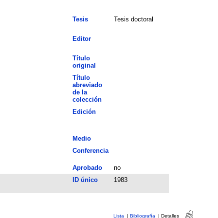
Tesis
Tesis doctoral
Editor
Título
original
Título
abreviado
de la
colección
Edición
Medio
Conferencia
Aprobado
no
ID único
1983
Lista
|
Bibliografía
|
Detalles