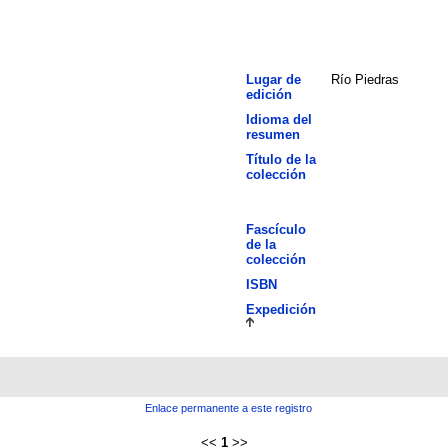
Lugar de
Río Piedras
edición
Idioma del
resumen
Título de la
colección
Fascículo
de la
colección
ISBN
Expedición
Enlace permanente a este registro
<<
1
>>