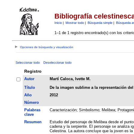
Bibliografía celestinesc
Inicio
|
Mostrar todo
|
Búsqueda simple
|
Búsqueda a
1–1 de 1 registro encontrado(s) con los criter
Opciones de búsqueda y visualización
Seleccionar todo
Deseleccionar todo
Registro
Autor
Martí Caloca, Ivette M.
Título
De la imagen sublime a la representación del
Año
2012
Número
Palabras
Caracterización
;
Simbolismo
;
Melibea
;
Protagon
clave
Resumen
Estudio del personaje de Melibea desde el punto d
cadena y la serpiente. El personaje se analiza i
Celestina. La autora concluye que la joven es la 