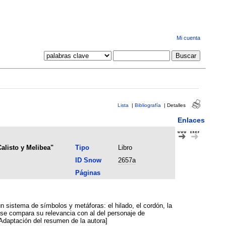
Mi cuenta
Lista
|
Bibliografía
|
Detalles
Enlaces
alisto y Melibea"
Tipo
Libro
ID Snow
2657a
Páginas
un sistema de símbolos y metáforas: el hilado, el cordón, la
 se compara su relevancia con al del personaje de
 [Adaptación del resumen de la autora]