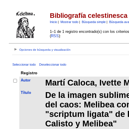
Bibliografía celestinesca
Inicio
|
Mostrar todo
|
Búsqueda simple
|
Búsqueda av
1–1 de 1 registro encontrado(s) con los criteri
(
RSS
):
Opciones de búsqueda y visualización
Seleccionar todo
Deseleccionar todo
Registro
Autor
Martí Caloca, Ivette M
Título
De la imagen sublime
del caos: Melibea co
"scriptum ligata" de
Calisto y Melibea"