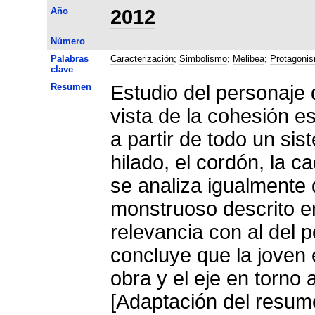
Año
2012
Número
Palabras
Caracterización
;
Simbolismo
;
Melibea
;
Protagoni
clave
Resumen
Estudio del personaje 
vista de la cohesión e
a partir de todo un si
hilado, el cordón, la c
se analiza igualmente 
monstruoso descrito e
relevancia con al del 
concluye que la joven 
obra y el eje en torno a
[Adaptación del resume