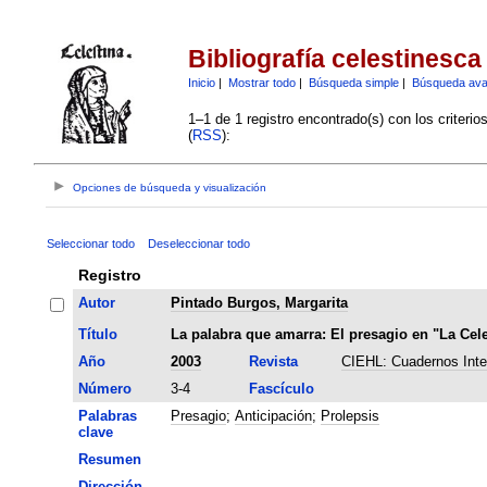
Bibliografía celestinesca
Inicio
|
Mostrar todo
|
Búsqueda simple
|
Búsqueda av
1–1 de 1 registro encontrado(s) con los criteri
(
RSS
):
Opciones de búsqueda y visualización
Seleccionar todo
Deseleccionar todo
Registro
Autor
Pintado Burgos, Margarita
Título
La palabra que amarra: El presagio en "La Cele
Año
2003
Revista
CIEHL: Cuadernos Inter
Número
3-4
Fascículo
Palabras
Presagio
;
Anticipación
;
Prolepsis
clave
Resumen
Dirección