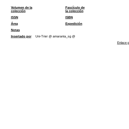
Volumen de la
Fascículo de
colección
la colección
ISSN
ISBN
Área
Expedición
Notas
Insertado por
Uni-Trier @ amaranta_sg @
Enlace p