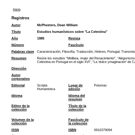
Inicio
Registros
Autor
McPheeters, Dean William
Título
Estudios humanísticos sobre "La Celestina"
Año
1985
Revista
Número
Fascículo
Palabras clave
Caracterización
;
Filosofía
;
Traducción
;
Hebreo
;
Portugal
;
Transmis
Resumen
Reúne los estudios “Melibea, mujer del Renacimiento”, “Alegorismo, 
Celestina en Portugal en el siglo XVI”, “La 'dulce ymaginación' de Ca
Dirección
Autor
corporativo
Editorial
Scripta
Lugar de
Potomac
Humanistica
edición
Idioma
Idioma del
resumen
Editor de la
Título de la
colección
colección
Volumen de la
Fascículo de
colección
la colección
ISSN
ISBN
0916379094