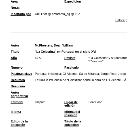
Área
Expedición
Notas
Insertado por
Uni-Trier @ amaranta_sg @ 152
Enlace p
Autor
McPheeters, Dean William
Título
"La Celestina" en Portugal en el siglo XVI
Año
1977
Revista
"La Celestina" y su contorno
"Celestina"
Número
Fascículo
Palabras clave
Portugal
;
Influencia
;
Gil Vicente
;
Sá de Miranda
;
Jorge Pinto
;
Jorge 
Resumen
Estudia la influencia de “Celestina” sobre la obra de Gil Vicente, 
Dirección
Autor
corporativo
Editorial
Hispam
Lugar de
Barcelona
edición
Idioma
Idioma del
resumen
Editor de la
Título de la
colección
colección