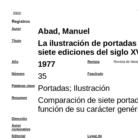
Inicio
Registros
Autor
Abad, Manuel
Título
La ilustración de portadas
siete ediciones del siglo X
Año
1977
Revista
Revista de Idea
Número
35
Fascículo
Palabras clave
Portadas
;
Ilustración
Resumen
Comparación de siete portad
función de su carácter genéri
Dirección
Autor
corporativo
Editorial
Lugar de