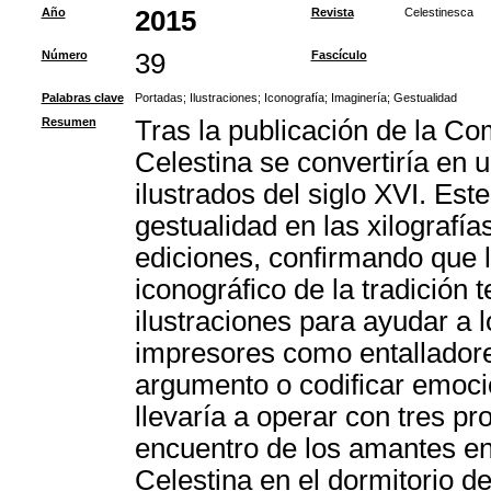
Año
2015
Revista
Celestinesca
Número
39
Fascículo
Palabras clave
Portadas
;
Ilustraciones
;
Iconografía
;
Imaginería
;
Gestualidad
Resumen
Tras la publicación de la Co
Celestina se convertiría en 
ilustrados del siglo XVI. Este
gestualidad en las xilografí
ediciones, confirmando que 
iconográfico de la tradición t
ilustraciones para ayudar a l
impresores como entalladores
argumento o codificar emocio
llevaría a operar con tres pr
encuentro de los amantes en 
Celestina en el dormitorio d