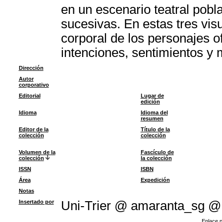
en un escenario teatral pobl
sucesivas. En estas tres vis
corporal de los personajes o
intenciones, sentimientos y 
Dirección
Autor
corporativo
Editorial
Lugar de
edición
Idioma
Idioma del
resumen
Editor de la
Título de la
colección
colección
Volumen de la
Fascículo de
colección
la colección
ISSN
ISBN
Área
Expedición
Notas
Insertado por
Uni-Trier @ amaranta_sg @
Enlace p