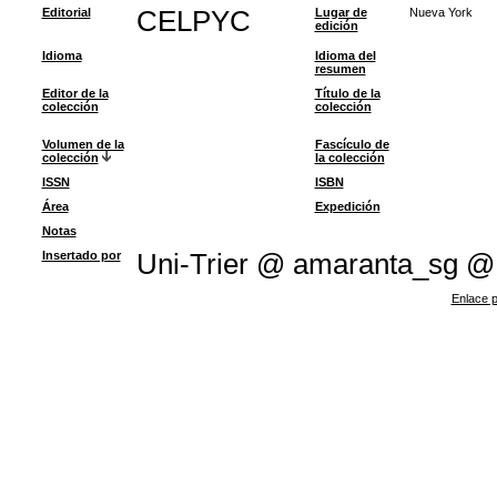
Editorial
CELPYC
Lugar de
Nueva York
edición
Idioma
Idioma del
resumen
Editor de la
Título de la
colección
colección
Volumen de la
Fascículo de
colección
la colección
ISSN
ISBN
Área
Expedición
Notas
Insertado por
Uni-Trier @ amaranta_sg @
Enlace p