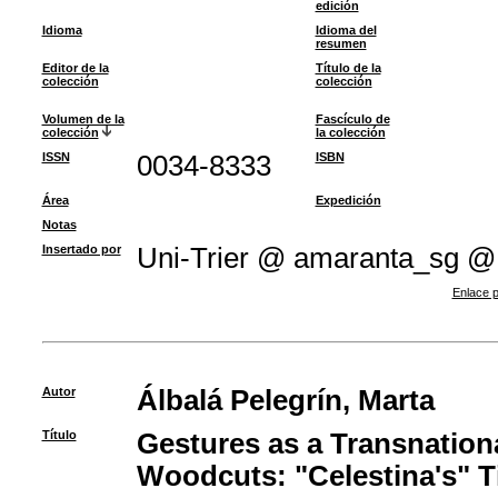
edición
Idioma
Idioma del
resumen
Editor de la
Título de la
colección
colección
Volumen de la
Fascículo de
colección
la colección
ISSN
0034-8333
ISBN
Área
Expedición
Notas
Insertado por
Uni-Trier @ amaranta_sg @
Enlace p
Autor
Álbalá Pelegrín, Marta
Título
Gestures as a Transnatio
Woodcuts: "Celestina's" T