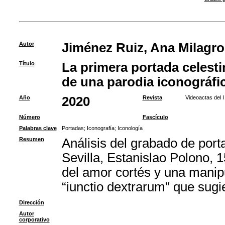
Autor
Jiménez Ruiz, Ana Milagro
Título
La primera portada celesti
de una parodia iconográfi
Año
2020
Revista
Videoactas del 
Número
Fascículo
Palabras clave
Portadas
;
Iconografía
;
Iconología
Resumen
Análisis del grabado de port
Sevilla, Estanislao Polono, 
del amor cortés y una manip
“iunctio dextrarum” que sugi
Dirección
Autor
corporativo