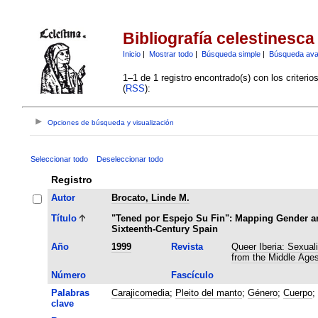
Bibliografía celestinesca
Inicio
|
Mostrar todo
|
Búsqueda simple
|
Búsqueda av
1–1 de 1 registro encontrado(s) con los criteri
(
RSS
):
Opciones de búsqueda y visualización
Seleccionar todo
Deseleccionar todo
Registro
Autor
Brocato, Linde M.
Título
"Tened por Espejo Su Fin": Mapping Gender an
Sixteenth-Century Spain
Año
1999
Revista
Queer Iberia: Sexuali
from the Middle Age
Número
Fascículo
Palabras
Carajicomedia
;
Pleito del manto
;
Género
;
Cuerpo
;
clave