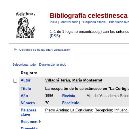
Bibliografía celestinesca
Inicio
|
Mostrar todo
|
Búsqueda simple
|
Búsqueda av
1–1 de 1 registro encontrado(s) con los criteri
(
RSS
):
Opciones de búsqueda y visualización
Seleccionar todo
Deseleccionar todo
Registro
Autor
Villagrá Terán, María Montserrat
Título
La recepción de lo celestinesco en "La Cortigi
Año
1996
Revista
Atti dell'Accademia Pelori
Número
70
Fascículo
Palabras
Pietro Aretina
;
La Cortigiana
;
Recepción
;
Influenci
clave
Resumen
Dirección