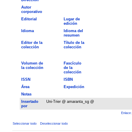
Autor
corporativo
Editorial
Lugar de
edición
Idioma
Idioma del
resumen
Editor de la
Título de la
colección
colección
Volumen de
Fascículo
la colección
de la
colección
ISSN
ISBN
Área
Expedición
Notas
Insertado
Uni-Trier @ amaranta_sg @
por
Enlace 
Seleccionar todo
Deseleccionar todo