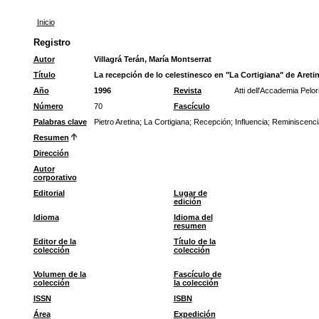
Inicio
Registro
Autor
Villagrá Terán, María Montserrat
Título
La recepción de lo celestinesco en "La Cortigiana" de Areti
Año
1996
Revista
Atti dell'Accademia Pelori
Número
70
Fascículo
Palabras clave
Pietro Aretina
;
La Cortigiana
;
Recepción
;
Influencia
;
Reminiscenci
Resumen
Dirección
Autor
corporativo
Editorial
Lugar de
edición
Idioma
Idioma del
resumen
Editor de la
Título de la
colección
colección
Volumen de la
Fascículo de
colección
la colección
ISSN
ISBN
Área
Expedición