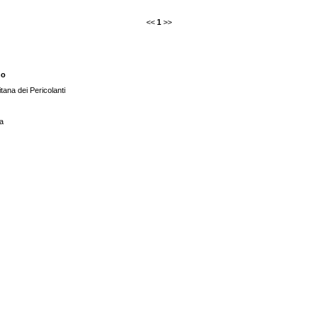
<<
1
>>
no
tana dei Pericolanti
a