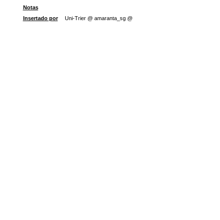
Notas
Insertado por
Uni-Trier @ amaranta_sg @