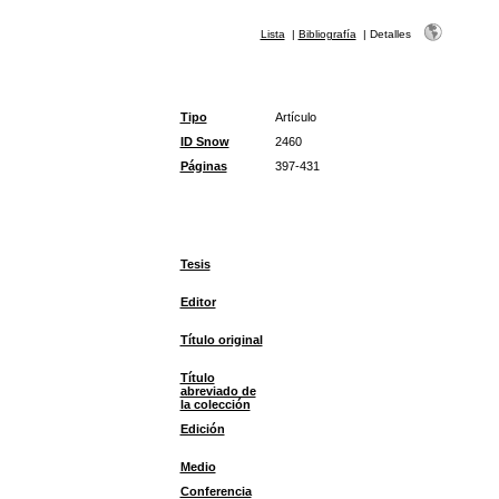
Lista
|
Bibliografía
|
Detalles
Tipo
Artículo
ID Snow
2460
Páginas
397-431
Tesis
Editor
Título original
Título
abreviado de
la colección
Edición
Medio
Conferencia