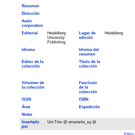
Resumen
Dirección
Autor
corporativo
Editorial
Heidelberg
Lugar de
Heidelberg
University
edición
Publishing
Idioma
Idioma del
resumen
Editor de la
Título de la
colección
colección
Volumen de
Fascículo
la colección
de la
colección
ISSN
ISBN
Área
Expedición
Notas
Insertado
Uni-Trier @ amaranta_sg @
por
Enlace 