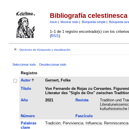
Bibliografía celestinesca
Inicio
|
Mostrar todo
|
Búsqueda simple
|
Búsqueda av
1–1 de 1 registro encontrado(s) con los criteri
(
RSS
):
Opciones de búsqueda y visualización
Seleccionar todo
Deseleccionar todo
Registro
Autor
Gernert, Folke
Título
Von Fernando de Rojas zu Cervantes. Figurend
Literatur des "Siglo de Oro" zwischen Tradit
Año
2021
Revista
Tradition und Tra
Literaturwissens
kulturhistorische
Número
Fascículo
Palabras
Tradición
;
Perviviencia
;
Influencia
;
Reminiscencia
clave