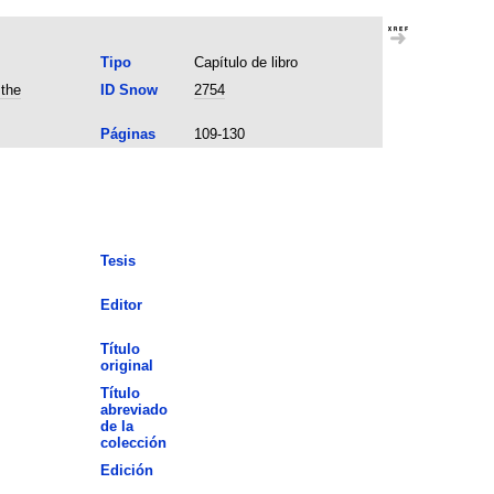
Tipo
Capítulo de libro
 the
ID Snow
2754
Páginas
109-130
Tesis
Editor
Título
original
Título
abreviado
de la
colección
Edición