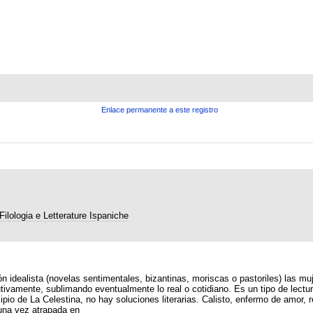
Enlace permanente a este registro
 Filologia e Letterature Ispaniche
ión idealista (novelas sentimentales, bizantinas, moriscas o pastoriles) las m
ivamente, sublimando eventualmente lo real o cotidiano. Es un tipo de lectur
cipio de La Celestina, no hay soluciones literarias. Calisto, enfermo de amor, 
 una vez atrapada en