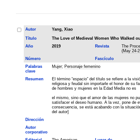
Autor
Yang, Xiao
Título
The Love of Medieval Women Who Walked out o
Año
2019
Revista
The Proce
(May 24-2
Número
Fascículo
Palabras
Mujer
;
Personaje femenino
clave
Resumen
El término “espacio” del título se refiere a la 
religiosa y feudal sin importarle el honor de su
de hombres y mujeres en la Edad Media no es
el mismo, sino que el amor de las mujeres no pu
satisfacer el deseo humano. A la vez, pone de ev
consecuencia, se está acabando con la situación
del autor]
Dirección
Autor
corporativo
Editorial
The American
Lugar de