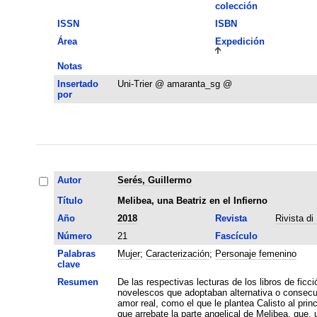
colección
ISSN
ISBN
Área
Expedición
Notas
Insertado
Uni-Trier @ amaranta_sg @
por
Autor
Serés, Guillermo
Título
Melibea, una Beatriz en el Infierno
Año
2018
Revista
Rivista di
Número
21
Fascículo
Palabras
Mujer
;
Caracterización
;
Personaje femenino
clave
Resumen
De las respectivas lecturas de los libros de ficc
novelescos que adoptaban alternativa o consecut
amor real, como el que le plantea Calisto al prin
que arrebate la parte angelical de Melibea, que,