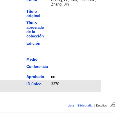
Zhang, Jin
Título
original
Título
abreviado
de la
colección
Edición
Medio
Conferencia
Aprobado
no
ID único
3370
Lista
|
Bibliografía
|
Detalles