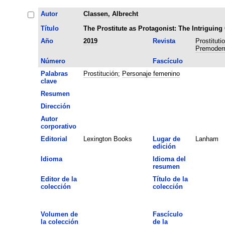
Autor
Classen, Albrecht
Título
The Prostitute as Protagonist: The Intriguing
Año
2019
Revista
Prostituti
Premoder
Número
Fascículo
Palabras
Prostitución
;
Personaje femenino
clave
Resumen
Dirección
Autor
corporativo
Editorial
Lexington Books
Lugar de
Lanham
edición
Idioma
Idioma del
resumen
Editor de la
Título de la
colección
colección
Volumen de
Fascículo
la colección
de la