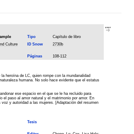
xample
Tipo
Capítulo de libro
nd Culture
ID Snow
2730b
Páginas
108-112
de la heroína de LC, quien rompe con la mundanalidad
la naturaleza humana. No solo hace evidente que el estatus
andonar ese espacio en el que se le ha recluido para
o el paso al amor natural y el matrimonio por amor. En
s voz y autoridad a las mujeres. [Adaptación del resumen
Tesis
Editor
Cheng, Le; Cox, Lisa Hale;