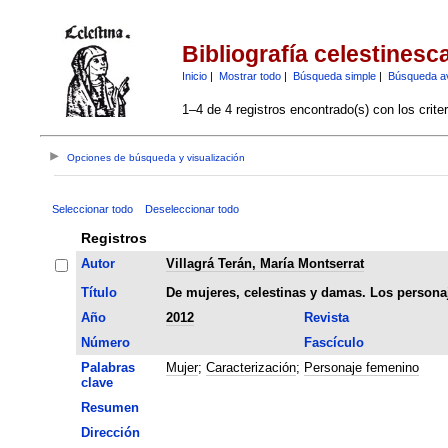
Bibliografía celestinesc
Inicio
|
Mostrar todo
|
Búsqueda simple
|
Búsqueda a
1–4 de 4 registros encontrado(s) con los crite
Opciones de búsqueda y visualización
Seleccionar todo
Deseleccionar todo
Registros
Autor
Villagrá Terán, María Montserrat
Título
De mujeres, celestinas y damas. Los personaj
Año
2012
Revista
Número
Fascículo
Palabras
Mujer
;
Caracterización
;
Personaje femenino
clave
Resumen
Dirección