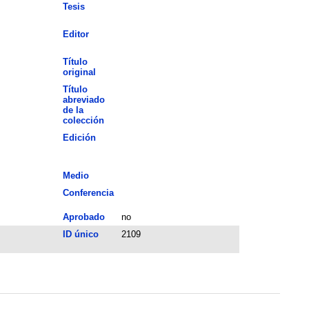
Tesis
Editor
Título
original
Título
abreviado
de la
colección
Edición
Medio
Conferencia
Aprobado
no
ID único
2109