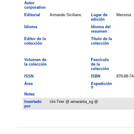
Autor
corporativo
Editorial
Armando Siciliano
Lugar de
Messina
edición
Idioma
Idioma del
resumen
Editor de la
Título de la
colección
colección
Volumen de
Fascículo
la colección
de la
colección
ISSN
ISBN
978-88-74
Área
Expedición
Notas
Insertado
Uni-Trier @ amaranta_sg @
por