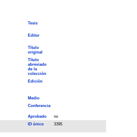
Tesis
Editor
Título
original
Título
abreviado
de la
colección
Edición
Medio
Conferencia
Aprobado
no
ID único
3395