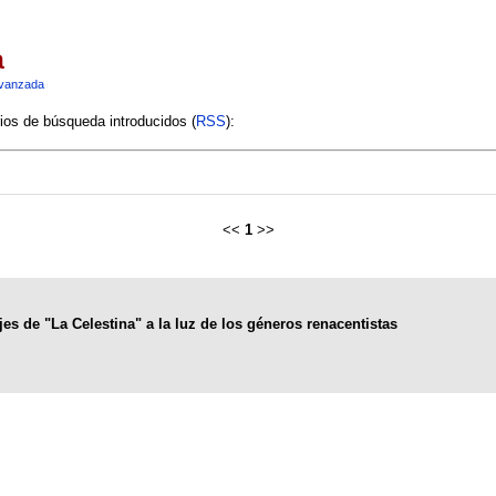
a
vanzada
rios de búsqueda introducidos (
RSS
):
<<
1
>>
es de "La Celestina" a la luz de los géneros renacentistas