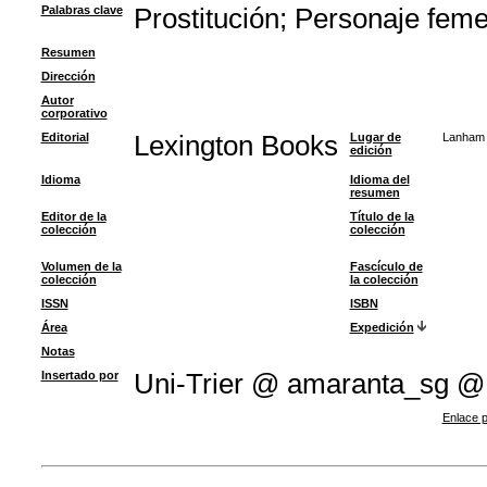
Palabras clave
Prostitución
;
Personaje feme
Resumen
Dirección
Autor
corporativo
Editorial
Lexington Books
Lugar de
Lanham
edición
Idioma
Idioma del
resumen
Editor de la
Título de la
colección
colección
Volumen de la
Fascículo de
colección
la colección
ISSN
ISBN
Área
Expedición
Notas
Insertado por
Uni-Trier @ amaranta_sg @
Enlace p