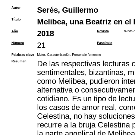
Autor
Serés, Guillermo
Título
Melibea, una Beatriz en el 
Año
2018
Revista
Rivista d
Número
21
Fascículo
Palabras clave
Mujer
;
Caracterización
;
Personaje femenino
Resumen
De las respectivas lecturas d
sentimentales, bizantinas, mo
como Melibea, pudieron inte
alternativa o consecutivame
cotidiano. Es un tipo de lect
los casos de amor real, como 
Celestina, no hay soluciones 
recurre a la bruja Celestina
la parte angelical de Melibe