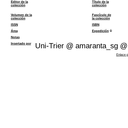
Editor de la
Título de la
colección
colección
Volumen de la
Fascículo de
colección
la colección
ISSN
ISBN
Área
Expedición
Notas
Insertado por
Uni-Trier @ amaranta_sg @
Enlace p