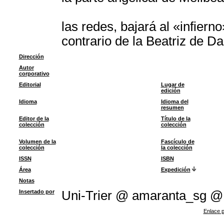
las redes, bajará al «infier
contrario de la Beatriz de D
Dirección
Autor
corporativo
Editorial
Lugar de
edición
Idioma
Idioma del
resumen
Editor de la
Título de la
colección
colección
Volumen de la
Fascículo de
colección
la colección
ISSN
ISBN
Área
Expedición
Notas
Insertado por
Uni-Trier @ amaranta_sg @
Enlace p