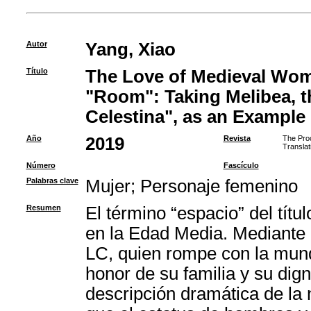
Autor
Yang, Xiao
Título
The Love of Medieval Wom
"Room": Taking Melibea, t
Celestina", as an Example
Año
2019
Revista
The Proc
Translat
Número
Fascículo
Palabras clave
Mujer
;
Personaje femenino
Resumen
El término “espacio” del títu
en la Edad Media. Mediante 
LC, quien rompe con la munda
honor de su familia y su dig
descripción dramática de la