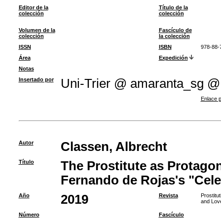
Editor de la
Título de la
colección
colección
Volumen de la
Fascículo de
colección
la colección
ISSN
ISBN
978-88-
Área
Expedición
Notas
Insertado por
Uni-Trier @ amaranta_sg @
Enlace p
Autor
Classen, Albrecht
Título
The Prostitute as Protagon
Fernando de Rojas's "Cele
Año
2019
Revista
Prostitu
and Lov
Número
Fascículo