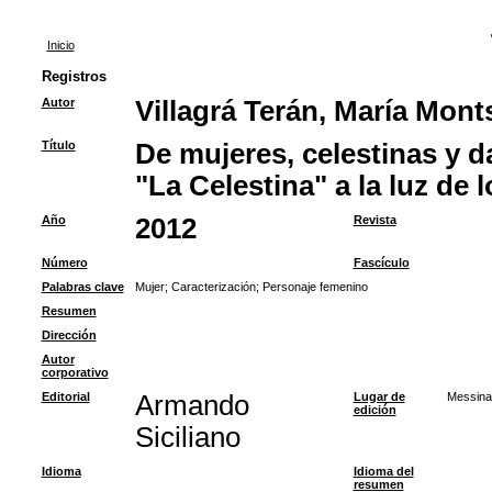
Inicio
Registros
Autor
Villagrá Terán, María Mont
Título
De mujeres, celestinas y 
"La Celestina" a la luz de
Año
2012
Revista
Número
Fascículo
Palabras clave
Mujer
;
Caracterización
;
Personaje femenino
Resumen
Dirección
Autor
corporativo
Editorial
Armando
Lugar de
Messina
edición
Siciliano
Idioma
Idioma del
resumen