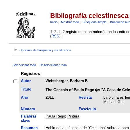
Bibliografía celestinesca
Inicio
|
Mostrar todo
|
Búsqueda simple
|
Búsqueda av
1–2 de 2 registros encontrado(s) con los criter
(
RSS
):
Opciones de búsqueda y visualización
Seleccionar todo
Deseleccionar todo
Registros
Autor
Weissberger, Barbara F.
Título
The Genesis of Paula Rego�s "A Casa de Cele
Año
2011
Revista
La pluma es len
Michael Gerli
Número
Fascículo
Palabras
Paula Rego
;
Pintura
clave
Resumen
Habla de la influencia de “Celestina” sobre la obr