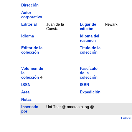
Dirección
Autor
corporativo
Editorial
Juan de la
Lugar de
Newark
Cuesta
edición
Idioma
Idioma del
resumen
Editor de la
Título de la
colección
colección
Volumen de
Fascículo
la
de la
colección
colección
ISSN
ISBN
Área
Expedición
Notas
Insertado
Uni-Trier @ amaranta_sg @
por
Enlace 