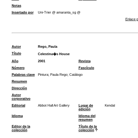
Notas
Insertado por
Uni-Trier @ amaranta_sg @
Enlace p
Autor
Rego, Paula
Título
Celestina�s House
Año
2001
Revista
Número
Fascículo
Palabras clave
Pintura
;
Paula Rego
;
Catálogo
Resumen
Dirección
Autor
corporativo
Editorial
Abbot Hall Art Gallery
Lugar de
Kendal
edición
Idioma
Idioma del
resumen
Editor de la
Título de la
colección
colección