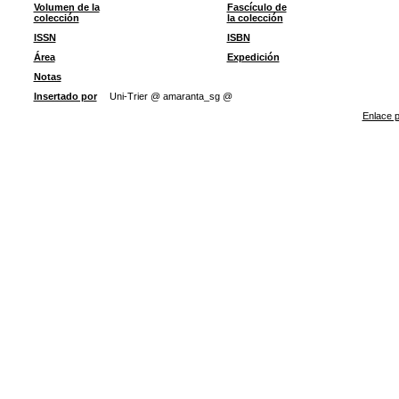
Volumen de la
Fascículo de
colección
la colección
ISSN
ISBN
Área
Expedición
Notas
Insertado por
Uni-Trier @ amaranta_sg @
Enlace p