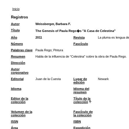
Inicio
Registros
Autor
Weissberger, Barbara F.
Título
The Genesis of Paula Rego�s "A Casa de Celestina"
Año
2011
Revista
La pluma es lengua de
Número
Fascículo
Palabras clave
Paula Rego
;
Pintura
Resumen
Habla de la influencia de “Celestina” sobre la obra de Paula Rego.
Dirección
Autor
corporativo
Editorial
Juan de la Cuesta
Lugar de
Newark
edición
Idioma
Idioma del
resumen
Editor de la
Título de la
colección
colección
Volumen de la
Fascículo de
colección
la colección
ISSN
ISBN
Área
Expedición