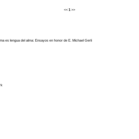
<<
1
>>
ma es lengua del alma: Ensayos en honor de E. Michael Gerli
.
rk