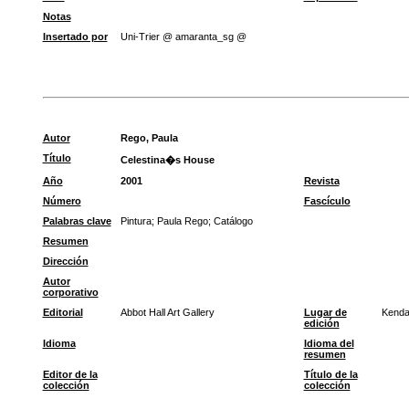
Notas
Insertado por
Uni-Trier @ amaranta_sg @
Autor
Rego, Paula
Título
Celestina�s House
Año
2001
Revista
Número
Fascículo
Palabras clave
Pintura
;
Paula Rego
;
Catálogo
Resumen
Dirección
Autor
corporativo
Editorial
Abbot Hall Art Gallery
Lugar de
Kenda
edición
Idioma
Idioma del
resumen
Editor de la
Título de la
colección
colección