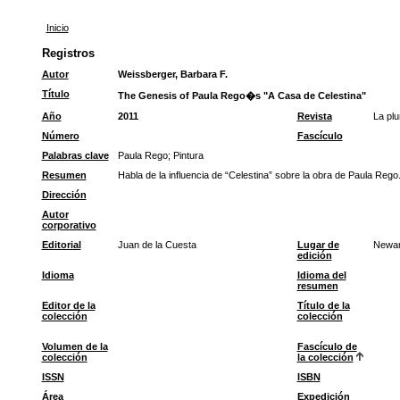
Inicio
Registros
Autor
Weissberger, Barbara F.
Título
The Genesis of Paula Rego�s "A Casa de Celestina"
Año
2011
Revista
La plu
Número
Fascículo
Palabras clave
Paula Rego
;
Pintura
Resumen
Habla de la influencia de “Celestina” sobre la obra de Paula Rego
Dirección
Autor
corporativo
Editorial
Juan de la Cuesta
Lugar de
Newa
edición
Idioma
Idioma del
resumen
Editor de la
Título de la
colección
colección
Volumen de la
Fascículo de
colección
la colección
ISSN
ISBN
Área
Expedición