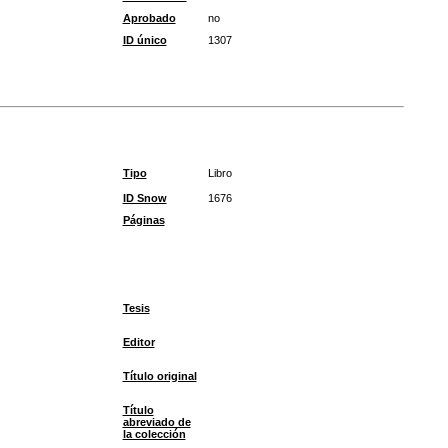
Aprobado
no
ID único
1307
Tipo
Libro
ID Snow
1676
Páginas
Tesis
Editor
Título original
Título
abreviado de
la colección