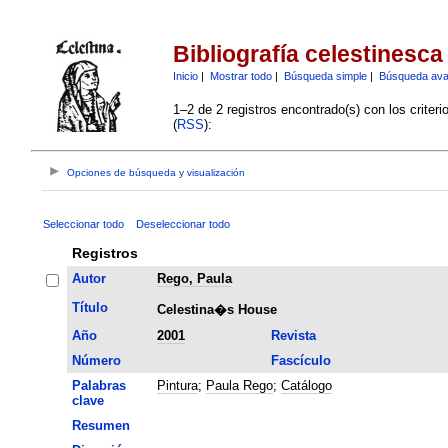
Bibliografía celestinesca
Inicio
|
Mostrar todo
|
Búsqueda simple
|
Búsqueda av
1–2 de 2 registros encontrado(s) con los criter
(
RSS
):
Opciones de búsqueda y visualización
Seleccionar todo
Deseleccionar todo
Registros
Autor
Rego, Paula
Título
Celestina�s House
Año
2001
Revista
Número
Fascículo
Palabras
Pintura
;
Paula Rego
;
Catálogo
clave
Resumen