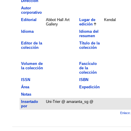
Dirección
Autor
corporativo
Editorial
Abbot Hall Art
Lugar de
Kendal
Gallery
edición
Idioma
Idioma del
resumen
Editor de la
Título de la
colección
colección
Volumen de
Fascículo
la colección
de la
colección
ISSN
ISBN
Área
Expedición
Notas
Insertado
Uni-Trier @ amaranta_sg @
por
Enlace 