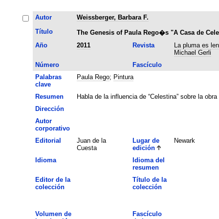
Autor
Weissberger, Barbara F.
Título
The Genesis of Paula Rego�s "A Casa de Cele
Año
2011
Revista
La pluma es len
Michael Gerli
Número
Fascículo
Palabras
Paula Rego
;
Pintura
clave
Resumen
Habla de la influencia de “Celestina” sobre la obr
Dirección
Autor
corporativo
Editorial
Juan de la
Lugar de
Newark
Cuesta
edición
Idioma
Idioma del
resumen
Editor de la
Título de la
colección
colección
Volumen de
Fascículo