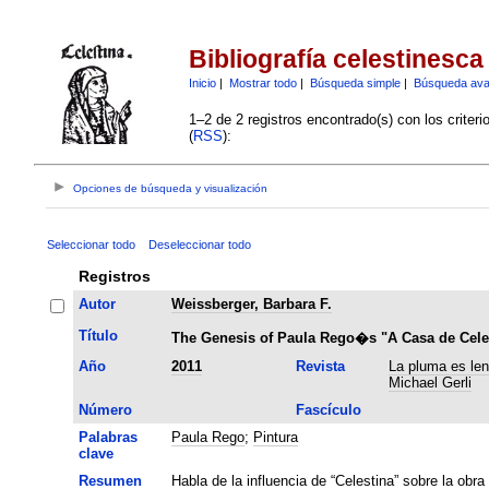
Bibliografía celestinesca
Inicio
|
Mostrar todo
|
Búsqueda simple
|
Búsqueda av
1–2 de 2 registros encontrado(s) con los criter
(
RSS
):
Opciones de búsqueda y visualización
Seleccionar todo
Deseleccionar todo
Registros
Autor
Weissberger, Barbara F.
Título
The Genesis of Paula Rego�s "A Casa de Cele
Año
2011
Revista
La pluma es len
Michael Gerli
Número
Fascículo
Palabras
Paula Rego
;
Pintura
clave
Resumen
Habla de la influencia de “Celestina” sobre la obr