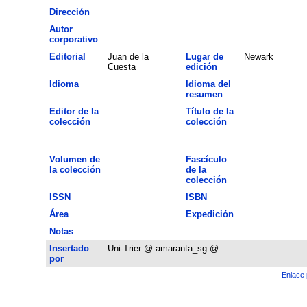
Dirección
Autor
corporativo
Editorial
Juan de la
Lugar de
Newark
Cuesta
edición
Idioma
Idioma del
resumen
Editor de la
Título de la
colección
colección
Volumen de
Fascículo
la colección
de la
colección
ISSN
ISBN
Área
Expedición
Notas
Insertado
Uni-Trier @ amaranta_sg @
por
Enlace 