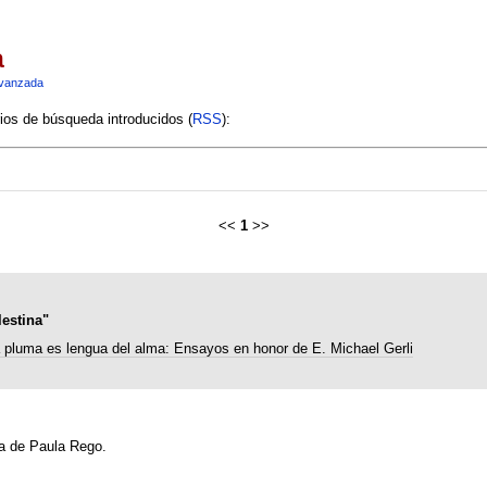
a
vanzada
rios de búsqueda introducidos (
RSS
):
<<
1
>>
estina"
 pluma es lengua del alma: Ensayos en honor de E. Michael Gerli
ra de Paula Rego.