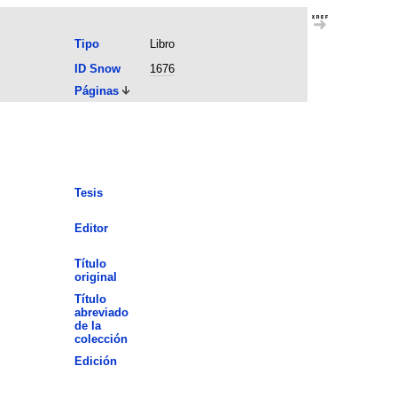
Tipo
Libro
ID Snow
1676
Páginas
Tesis
Editor
Título
original
Título
abreviado
de la
colección
Edición