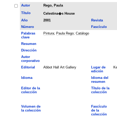
Autor
Rego, Paula
Título
Celestina�s House
Año
2001
Revista
Número
Fascículo
Palabras
Pintura
;
Paula Rego
;
Catálogo
clave
Resumen
Dirección
Autor
corporativo
Editorial
Abbot Hall Art Gallery
Lugar de
Ke
edición
Idioma
Idioma del
resumen
Editor de la
Título de la
colección
colección
Volumen de
Fascículo
la colección
de la
colección