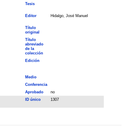
Tesis
Editor
Hidalgo, José Manuel
Título
original
Título
abreviado
de la
colección
Edición
Medio
Conferencia
Aprobado
no
ID único
1307