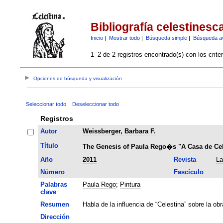
Bibliografía celestinesc
Inicio
|
Mostrar todo
|
Búsqueda simple
|
Búsqueda a
1–2 de 2 registros encontrado(s) con los crite
Opciones de búsqueda y visualización
Seleccionar todo
Deseleccionar todo
Registros
Autor
Weissberger, Barbara F.
Título
The Genesis of Paula Rego�s "A Casa de Cel
Año
2011
Revista
La
Número
Fascículo
Palabras
Paula Rego
;
Pintura
clave
Resumen
Habla de la influencia de “Celestina” sobre la ob
Dirección