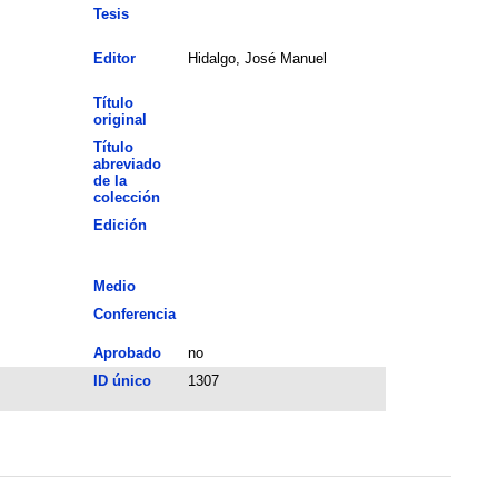
Tesis
Editor
Hidalgo, José Manuel
Título
original
Título
abreviado
de la
colección
Edición
Medio
Conferencia
Aprobado
no
ID único
1307