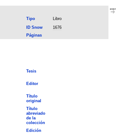
Tipo
Libro
ID Snow
1676
Páginas
Tesis
Editor
Título
original
Título
abreviado
de la
colección
Edición