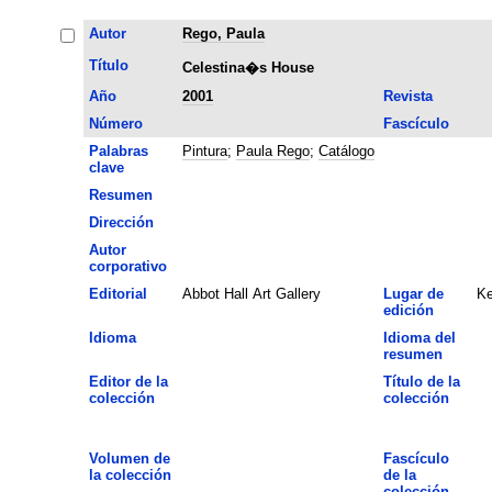
Autor
Rego, Paula
Título
Celestina�s House
Año
2001
Revista
Número
Fascículo
Palabras
Pintura
;
Paula Rego
;
Catálogo
clave
Resumen
Dirección
Autor
corporativo
Editorial
Abbot Hall Art Gallery
Lugar de
Ke
edición
Idioma
Idioma del
resumen
Editor de la
Título de la
colección
colección
Volumen de
Fascículo
la colección
de la
colección