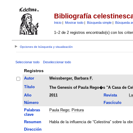
Bibliografía celestinesc
Inicio
|
Mostrar todo
|
Búsqueda simple
|
Búsqueda a
1–2 de 2 registros encontrado(s) con los crite
Opciones de búsqueda y visualización
Seleccionar todo
Deseleccionar todo
Registros
Autor
Weissberger, Barbara F.
Título
The Genesis of Paula Rego�s "A Casa de Cel
Año
2011
Revista
La
Número
Fascículo
Palabras
Paula Rego
;
Pintura
clave
Resumen
Habla de la influencia de “Celestina” sobre la ob
Dirección