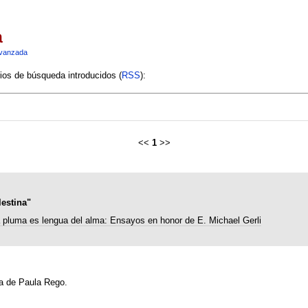
a
vanzada
rios de búsqueda introducidos (
RSS
):
<<
1
>>
estina"
 pluma es lengua del alma: Ensayos en honor de E. Michael Gerli
ra de Paula Rego.