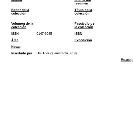
resumen
Editor de la
Título de la
colección
colección
Volumen de la
Fascículo de
colección
la colección
ISSN
0147-3085
ISBN
Área
Expedición
Notas
Insertado por
Uni-Trier @ amaranta_sg @
Enlace p