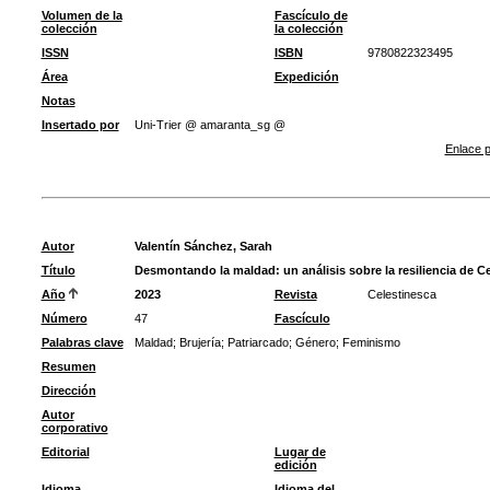
Volumen de la
Fascículo de
colección
la colección
ISSN
ISBN
9780822323495
Área
Expedición
Notas
Insertado por
Uni-Trier @ amaranta_sg @
Enlace p
Autor
Valentín Sánchez, Sarah
Título
Desmontando la maldad: un análisis sobre la resiliencia de Ce
Año
2023
Revista
Celestinesca
Número
47
Fascículo
Palabras clave
Maldad
;
Brujería
;
Patriarcado
;
Género
;
Feminismo
Resumen
Dirección
Autor
corporativo
Editorial
Lugar de
edición
Idioma
Idioma del