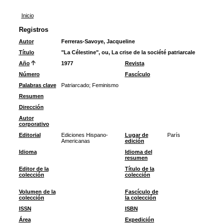
Inicio
Registros
Autor
Ferreras-Savoye, Jacqueline
Título
"La Célestine", ou, La crise de la société patriarcale
Año
1977
Revista
Número
Fascículo
Palabras clave
Patriarcado
;
Feminismo
Resumen
Dirección
Autor
corporativo
Editorial
Ediciones Hispano-
Lugar de
París
Americanas
edición
Idioma
Idioma del
resumen
Editor de la
Título de la
colección
colección
Volumen de la
Fascículo de
colección
la colección
ISSN
ISBN
Área
Expedición