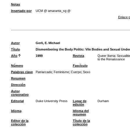
Notas
Insertado por
UCM @ amaranta_sg @
Enlace p
Autor
Gerli, E. Michael
Título
Dismembering the Body Politic: Vile Bodies and Sexual Under
Año
1999
Revista
Queer Iberia: Sexualiti
to the Renaissance
Número
Fascículo
Palabras clave
Patriarcado
;
Feminismo
;
Cuerpo
;
Sexo
Resumen
Dirección
Autor
corporativo
Editorial
Duke University Press
Lugar de
Durham
edición
Idioma
Idioma del
resumen
Editor de la
Título de la
colección
colección