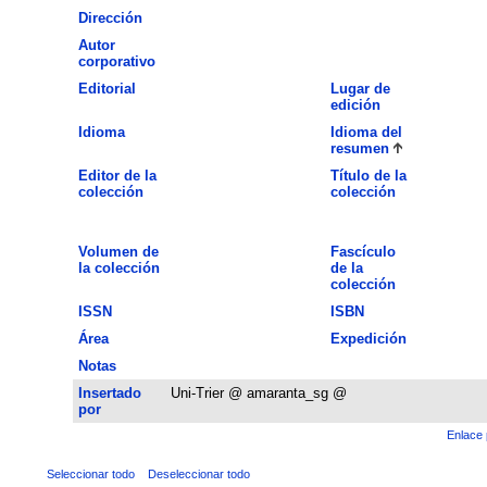
Dirección
Autor
corporativo
Editorial
Lugar de
edición
Idioma
Idioma del
resumen
Editor de la
Título de la
colección
colección
Volumen de
Fascículo
la colección
de la
colección
ISSN
ISBN
Área
Expedición
Notas
Insertado
Uni-Trier @ amaranta_sg @
por
Enlace 
Seleccionar todo
Deseleccionar todo