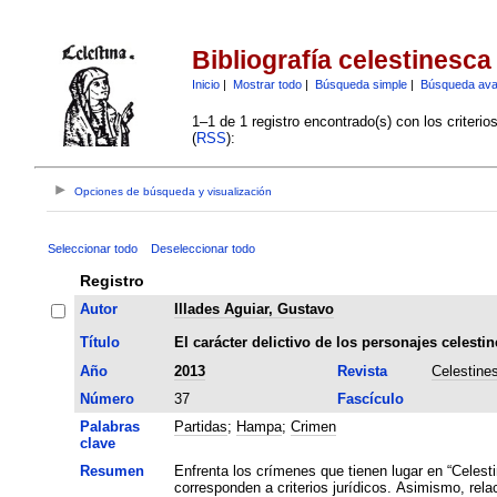
Bibliografía celestinesca
Inicio
|
Mostrar todo
|
Búsqueda simple
|
Búsqueda av
1–1 de 1 registro encontrado(s) con los criteri
(
RSS
):
Opciones de búsqueda y visualización
Seleccionar todo
Deseleccionar todo
Registro
Autor
Illades Aguiar, Gustavo
Título
El carácter delictivo de los personajes celestin
Año
2013
Revista
Celestine
Número
37
Fascículo
Palabras
Partidas
;
Hampa
;
Crimen
clave
Resumen
Enfrenta los crímenes que tienen lugar en “Celest
corresponden a criterios jurídicos. Asimismo, rela