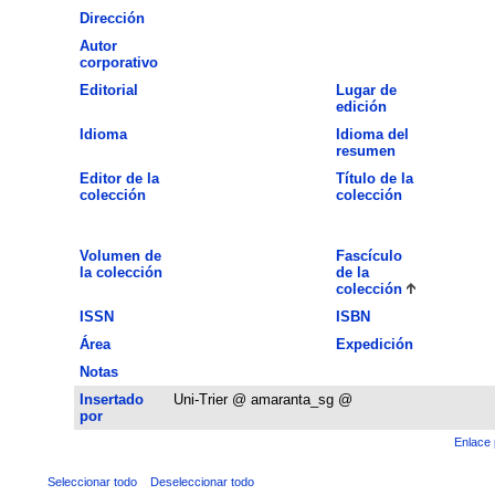
Dirección
Autor
corporativo
Editorial
Lugar de
edición
Idioma
Idioma del
resumen
Editor de la
Título de la
colección
colección
Volumen de
Fascículo
la colección
de la
colección
ISSN
ISBN
Área
Expedición
Notas
Insertado
Uni-Trier @ amaranta_sg @
por
Enlace 
Seleccionar todo
Deseleccionar todo