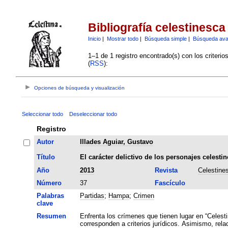
Bibliografía celestinesca
Inicio
|
Mostrar todo
|
Búsqueda simple
|
Búsqueda av
1–1 de 1 registro encontrado(s) con los criteri
(
RSS
):
Opciones de búsqueda y visualización
Seleccionar todo
Deseleccionar todo
Registro
Autor
Illades Aguiar, Gustavo
Título
El carácter delictivo de los personajes celestin
Año
2013
Revista
Celestine
Número
37
Fascículo
Palabras
Partidas
;
Hampa
;
Crimen
clave
Resumen
Enfrenta los crímenes que tienen lugar en “Celest
corresponden a criterios jurídicos. Asimismo, rela