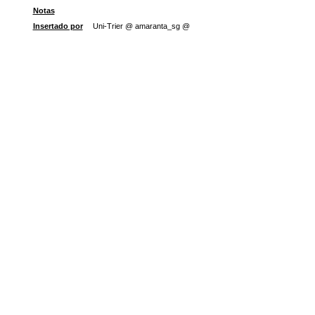
Notas
Insertado por
Uni-Trier @ amaranta_sg @