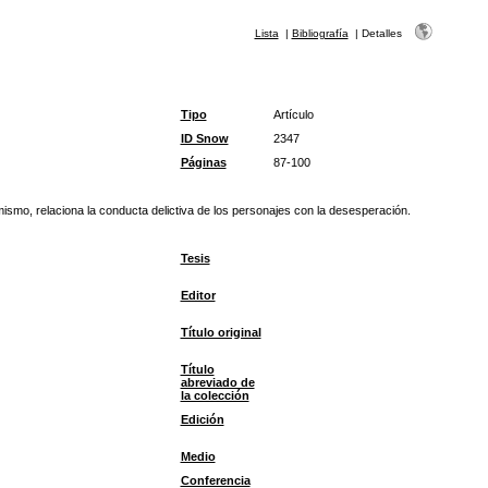
Lista
|
Bibliografía
|
Detalles
Tipo
Artículo
ID Snow
2347
Páginas
87-100
mismo, relaciona la conducta delictiva de los personajes con la desesperación.
Tesis
Editor
Título original
Título
abreviado de
la colección
Edición
Medio
Conferencia