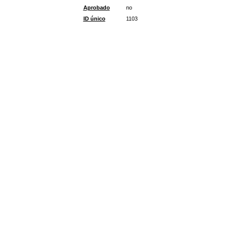
Aprobado
no
ID único
1103