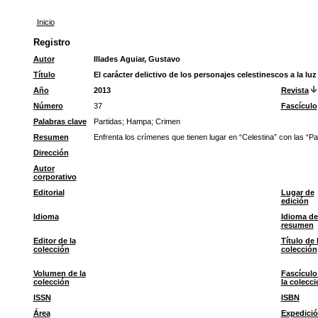
Inicio
Registro
Autor
Illades Aguiar, Gustavo
Título
El carácter delictivo de los personajes celestinescos a la luz
Año
2013
Revista
Número
37
Fascículo
Palabras clave
Partidas
;
Hampa
;
Crimen
Resumen
Enfrenta los crímenes que tienen lugar en “Celestina” con las “Pa
Dirección
Autor
corporativo
Editorial
Lugar de
edición
Idioma
Idioma de
resumen
Editor de la
Título de 
colección
colección
Volumen de la
Fascículo
colección
la colecci
ISSN
ISBN
Área
Expedici