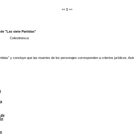
<<
1
>>
 de "Las siete Partidas"
Celestinesca
rtidas” y concluye que las muertes de los personajes corresponden a criterios jurídicos. Asi
l
la
 de
ón
ón