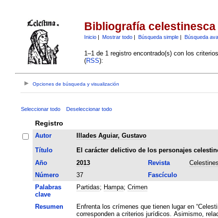
Bibliografía celestinesca
Inicio
|
Mostrar todo
|
Búsqueda simple
|
Búsqueda av
1–1 de 1 registro encontrado(s) con los criteri
(
RSS
):
Opciones de búsqueda y visualización
Seleccionar todo
Deseleccionar todo
Registro
Autor
Illades Aguiar, Gustavo
Título
El carácter delictivo de los personajes celestin
Año
2013
Revista
Celestine
Número
37
Fascículo
Palabras
Partidas
;
Hampa
;
Crimen
clave
Resumen
Enfrenta los crímenes que tienen lugar en “Celest
corresponden a criterios jurídicos. Asimismo, rela