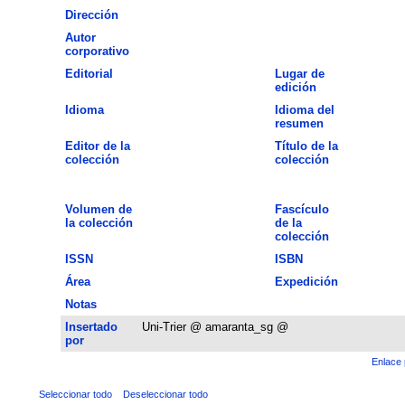
Dirección
Autor
corporativo
Editorial
Lugar de
edición
Idioma
Idioma del
resumen
Editor de la
Título de la
colección
colección
Volumen de
Fascículo
la colección
de la
colección
ISSN
ISBN
Área
Expedición
Notas
Insertado
Uni-Trier @ amaranta_sg @
por
Enlace 
Seleccionar todo
Deseleccionar todo