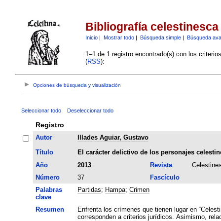
Bibliografía celestinesca
Inicio
|
Mostrar todo
|
Búsqueda simple
|
Búsqueda av
1–1 de 1 registro encontrado(s) con los criteri
(
RSS
):
Opciones de búsqueda y visualización
Seleccionar todo
Deseleccionar todo
Registro
Autor
Illades Aguiar, Gustavo
Título
El carácter delictivo de los personajes celestin
Año
2013
Revista
Celestine
Número
37
Fascículo
Palabras
Partidas
;
Hampa
;
Crimen
clave
Resumen
Enfrenta los crímenes que tienen lugar en “Celest
corresponden a criterios jurídicos. Asimismo, rela