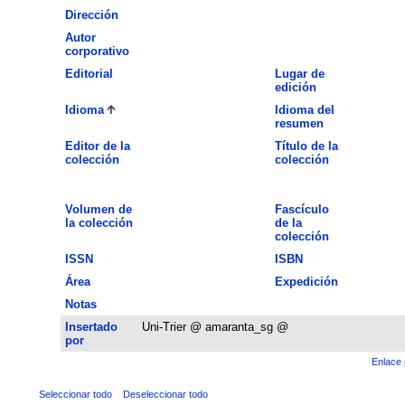
Dirección
Autor
corporativo
Editorial
Lugar de
edición
Idioma
Idioma del
resumen
Editor de la
Título de la
colección
colección
Volumen de
Fascículo
la colección
de la
colección
ISSN
ISBN
Área
Expedición
Notas
Insertado
Uni-Trier @ amaranta_sg @
por
Enlace 
Seleccionar todo
Deseleccionar todo