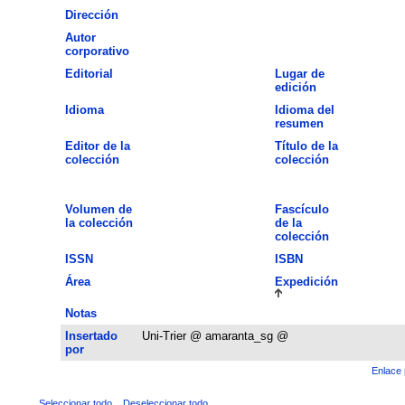
Dirección
Autor
corporativo
Editorial
Lugar de
edición
Idioma
Idioma del
resumen
Editor de la
Título de la
colección
colección
Volumen de
Fascículo
la colección
de la
colección
ISSN
ISBN
Área
Expedición
Notas
Insertado
Uni-Trier @ amaranta_sg @
por
Enlace 
Seleccionar todo
Deseleccionar todo