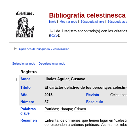
Bibliografía celestinesca
Inicio
|
Mostrar todo
|
Búsqueda simple
|
Búsqueda av
1–1 de 1 registro encontrado(s) con los criteri
(
RSS
):
Opciones de búsqueda y visualización
Seleccionar todo
Deseleccionar todo
Registro
Autor
Illades Aguiar, Gustavo
Título
El carácter delictivo de los personajes celestin
Año
2013
Revista
Celestine
Número
37
Fascículo
Palabras
Partidas
;
Hampa
;
Crimen
clave
Resumen
Enfrenta los crímenes que tienen lugar en “Celest
corresponden a criterios jurídicos. Asimismo, rela