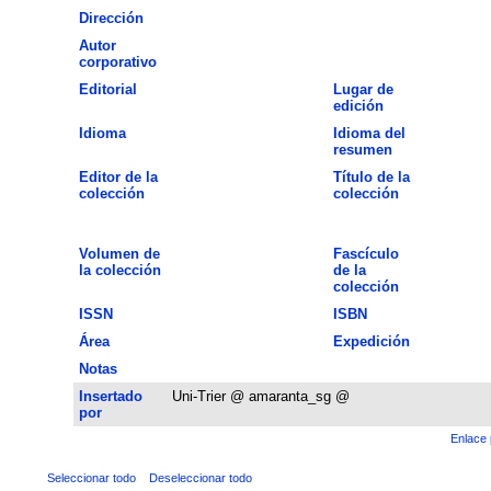
Dirección
Autor
corporativo
Editorial
Lugar de
edición
Idioma
Idioma del
resumen
Editor de la
Título de la
colección
colección
Volumen de
Fascículo
la colección
de la
colección
ISSN
ISBN
Área
Expedición
Notas
Insertado
Uni-Trier @ amaranta_sg @
por
Enlace 
Seleccionar todo
Deseleccionar todo