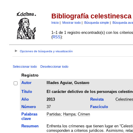
Bibliografía celestinesca
Inicio
|
Mostrar todo
|
Búsqueda simple
|
Búsqueda av
1–1 de 1 registro encontrado(s) con los criteri
(
RSS
):
Opciones de búsqueda y visualización
Seleccionar todo
Deseleccionar todo
Registro
Autor
Illades Aguiar, Gustavo
Título
El carácter delictivo de los personajes celestin
Año
2013
Revista
Celestine
Número
37
Fascículo
Palabras
Partidas
;
Hampa
;
Crimen
clave
Resumen
Enfrenta los crímenes que tienen lugar en “Celest
corresponden a criterios jurídicos. Asimismo, rela