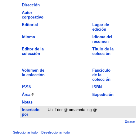
Dirección
Autor
corporativo
Editorial
Lugar de
edición
Idioma
Idioma del
resumen
Editor de la
Título de la
colección
colección
Volumen de
Fascículo
la colección
de la
colección
ISSN
ISBN
Área
Expedición
Notas
Insertado
Uni-Trier @ amaranta_sg @
por
Enlace 
Seleccionar todo
Deseleccionar todo