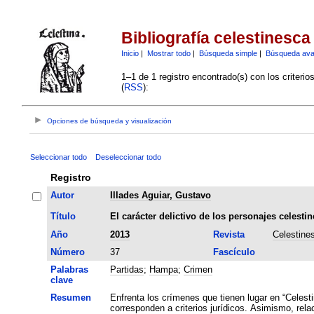
Bibliografía celestinesca
Inicio
|
Mostrar todo
|
Búsqueda simple
|
Búsqueda av
1–1 de 1 registro encontrado(s) con los criteri
(
RSS
):
Opciones de búsqueda y visualización
Seleccionar todo
Deseleccionar todo
Registro
Autor
Illades Aguiar, Gustavo
Título
El carácter delictivo de los personajes celestin
Año
2013
Revista
Celestine
Número
37
Fascículo
Palabras
Partidas
;
Hampa
;
Crimen
clave
Resumen
Enfrenta los crímenes que tienen lugar en “Celest
corresponden a criterios jurídicos. Asimismo, rela