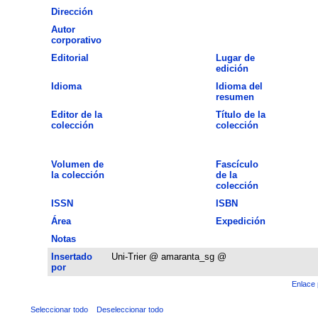
Dirección
Autor
corporativo
Editorial
Lugar de
edición
Idioma
Idioma del
resumen
Editor de la
Título de la
colección
colección
Volumen de
Fascículo
la colección
de la
colección
ISSN
ISBN
Área
Expedición
Notas
Insertado
Uni-Trier @ amaranta_sg @
por
Enlace 
Seleccionar todo
Deseleccionar todo