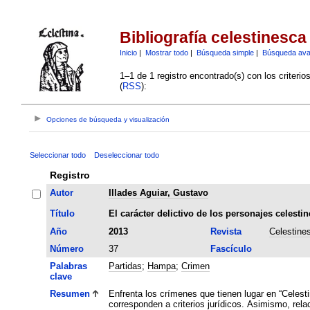
Bibliografía celestinesca
Inicio
|
Mostrar todo
|
Búsqueda simple
|
Búsqueda av
1–1 de 1 registro encontrado(s) con los criteri
(
RSS
):
Opciones de búsqueda y visualización
Seleccionar todo
Deseleccionar todo
Registro
Autor
Illades Aguiar, Gustavo
Título
El carácter delictivo de los personajes celestin
Año
2013
Revista
Celestine
Número
37
Fascículo
Palabras
Partidas
;
Hampa
;
Crimen
clave
Resumen
Enfrenta los crímenes que tienen lugar en “Celest
corresponden a criterios jurídicos. Asimismo, rela