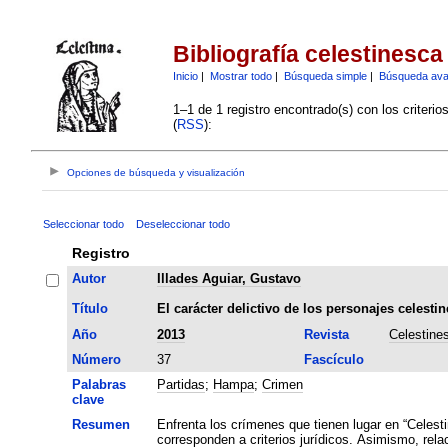
Bibliografía celestinesca
Inicio
|
Mostrar todo
|
Búsqueda simple
|
Búsqueda av
1–1 de 1 registro encontrado(s) con los criteri
(
RSS
):
Opciones de búsqueda y visualización
Seleccionar todo
Deseleccionar todo
Registro
Autor
Illades Aguiar, Gustavo
Título
El carácter delictivo de los personajes celestin
Año
2013
Revista
Celestine
Número
37
Fascículo
Palabras
Partidas
;
Hampa
;
Crimen
clave
Resumen
Enfrenta los crímenes que tienen lugar en “Celest
corresponden a criterios jurídicos. Asimismo, rela