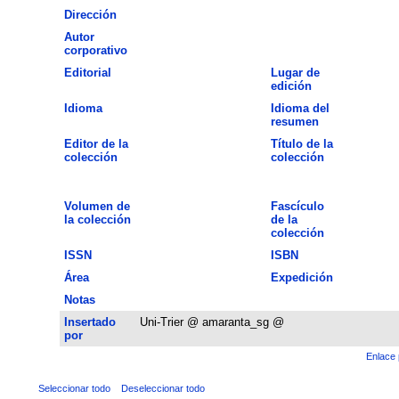
Dirección
Autor
corporativo
Editorial
Lugar de
edición
Idioma
Idioma del
resumen
Editor de la
Título de la
colección
colección
Volumen de
Fascículo
la colección
de la
colección
ISSN
ISBN
Área
Expedición
Notas
Insertado
Uni-Trier @ amaranta_sg @
por
Enlace 
Seleccionar todo
Deseleccionar todo