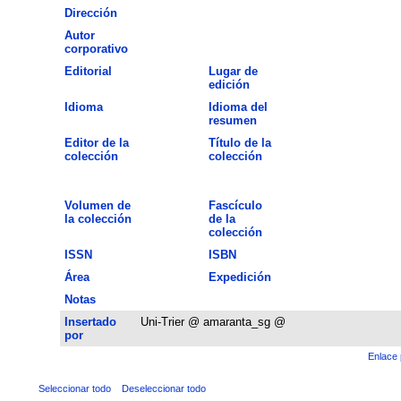
Dirección
Autor
corporativo
Editorial
Lugar de
edición
Idioma
Idioma del
resumen
Editor de la
Título de la
colección
colección
Volumen de
Fascículo
la colección
de la
colección
ISSN
ISBN
Área
Expedición
Notas
Insertado
Uni-Trier @ amaranta_sg @
por
Enlace 
Seleccionar todo
Deseleccionar todo