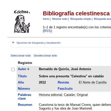
Bibliografía celestinesca
Inicio
|
Mostrar todo
|
Búsqueda simple
|
Búsqueda av
1–1 de 1 registro encontrado(s) con los criteri
(
RSS
):
Opciones de búsqueda y visualización
Seleccionar todo
Deseleccionar todo
Registro
Autor
Bernaldo de Quirós, José Antonio
Título
Sobre una presunta "Celestina" en catalán
Año
2012
Revista
El Norte de Castilla
Número
Fascículo
Palabras
Historia editorial
;
Catalán
;
Original
clave
Resumen
Cuestiona la tesis de Manuel Civera, quien defiend
Sagunto y fue obra de Joan Martorell.