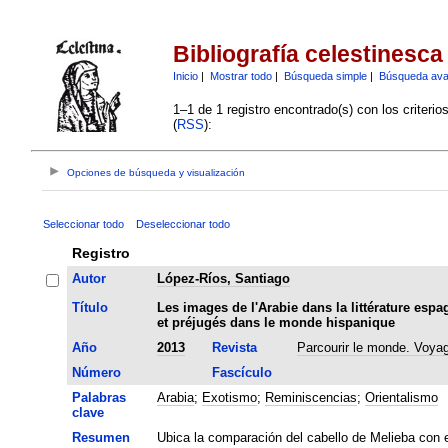
Bibliografía celestinesca
Inicio
|
Mostrar todo
|
Búsqueda simple
|
Búsqueda av
1–1 de 1 registro encontrado(s) con los criteri
(
RSS
):
Opciones de búsqueda y visualización
Seleccionar todo
Deseleccionar todo
Registro
Autor
López-Ríos, Santiago
Título
Les images de l'Arabie dans la littérature es
et préjugés dans le monde hispanique
Año
2013
Revista
Parcourir le monde. Voya
Número
Fascículo
Palabras
Arabia
;
Exotismo
;
Reminiscencias
;
Orientalismo
clave
Resumen
Ubica la comparación del cabello de Melieba con e