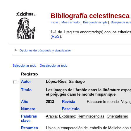
Bibliografía celestinesca
Inicio
|
Mostrar todo
|
Búsqueda simple
|
Búsqueda av
1–1 de 1 registro encontrado(s) con los criteri
(
RSS
):
Opciones de búsqueda y visualización
Seleccionar todo
Deseleccionar todo
Registro
Autor
López-Ríos, Santiago
Título
Les images de l'Arabie dans la littérature es
et préjugés dans le monde hispanique
Año
2013
Revista
Parcourir le monde. Voya
Número
Fascículo
Palabras
Arabia
;
Exotismo
;
Reminiscencias
;
Orientalismo
clave
Resumen
Ubica la comparación del cabello de Melieba con e