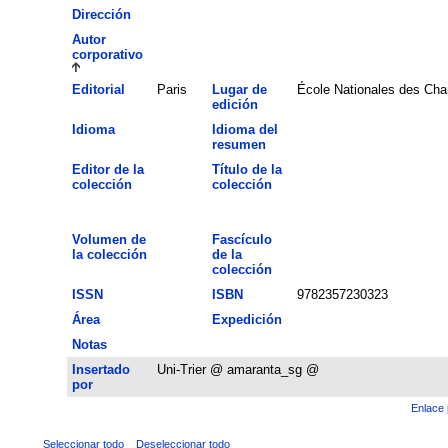
Dirección
Autor
corporativo
Editorial
Paris
Lugar de
École Nationales des Cha
edición
Idioma
Idioma del
resumen
Editor de la
Título de la
colección
colección
Volumen de
Fascículo
la colección
de la
colección
ISSN
ISBN
9782357230323
Área
Expedición
Notas
Insertado
Uni-Trier @ amaranta_sg @
por
Enlace 
Seleccionar todo
Deseleccionar todo