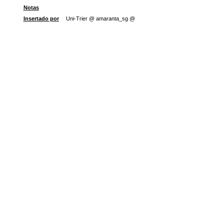
Notas
Insertado por
Uni-Trier @ amaranta_sg @