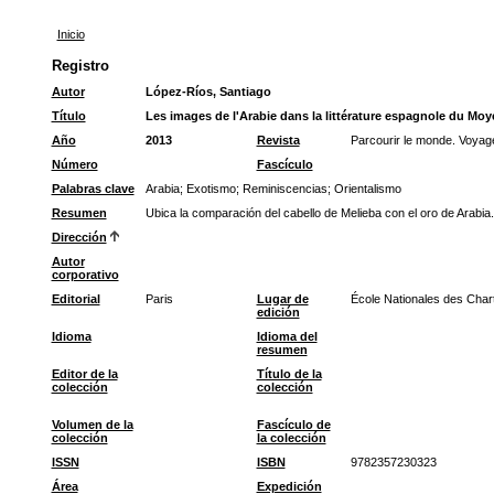
Inicio
Registro
Autor
López-Ríos, Santiago
Título
Les images de l'Arabie dans la littérature espagnole du M
Año
2013
Revista
Parcourir le monde. Voya
Número
Fascículo
Palabras clave
Arabia
;
Exotismo
;
Reminiscencias
;
Orientalismo
Resumen
Ubica la comparación del cabello de Melieba con el oro de Arabia.
Dirección
Autor
corporativo
Editorial
Paris
Lugar de
École Nationales des Char
edición
Idioma
Idioma del
resumen
Editor de la
Título de la
colección
colección
Volumen de la
Fascículo de
colección
la colección
ISSN
ISBN
9782357230323
Área
Expedición