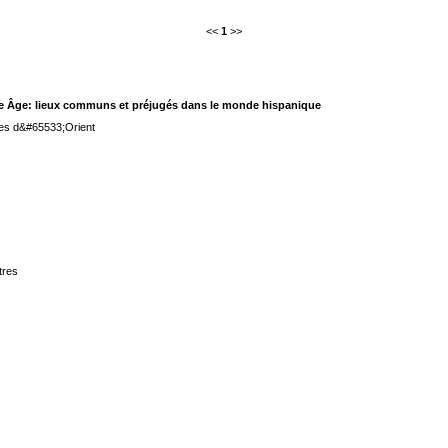
<<
1
>>
oye Âge: lieux communs et préjugés dans le monde hispanique
ges d&#65533;Orient
tres