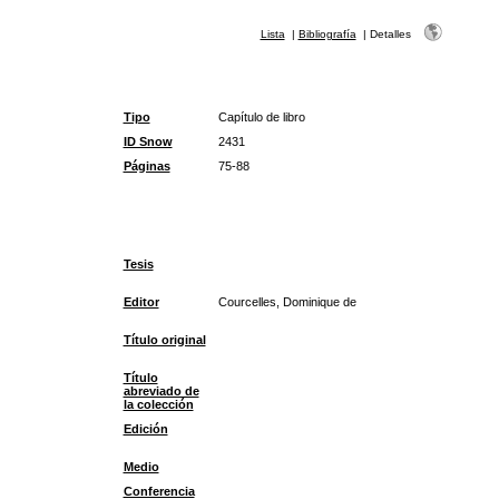
Lista
|
Bibliografía
|
Detalles
Tipo
Capítulo de libro
ID Snow
2431
Páginas
75-88
Tesis
Editor
Courcelles, Dominique de
Título original
Título
abreviado de
la colección
Edición
Medio
Conferencia