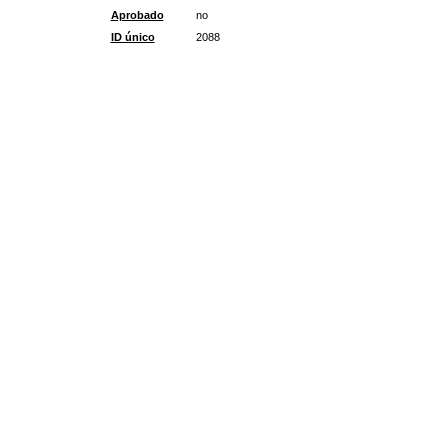
Aprobado
no
ID único
2088