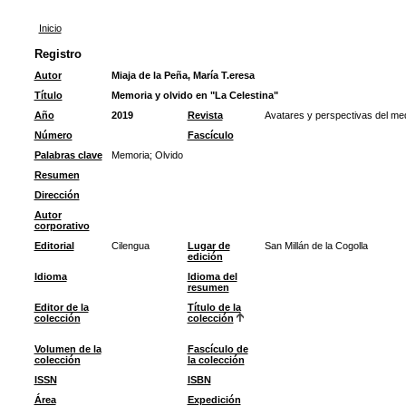
Inicio
Registro
Autor
Miaja de la Peña, María T.eresa
Título
Memoria y olvido en "La Celestina"
Año
2019
Revista
Avatares y perspectivas del med
Número
Fascículo
Palabras clave
Memoria
;
Olvido
Resumen
Dirección
Autor
corporativo
Editorial
Cilengua
Lugar de
San Millán de la Cogolla
edición
Idioma
Idioma del
resumen
Editor de la
Título de la
colección
colección
Volumen de la
Fascículo de
colección
la colección
ISSN
ISBN
Área
Expedición