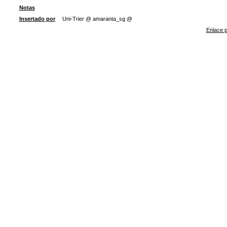
Notas
Insertado por
Uni-Trier @ amaranta_sg @
Enlace p