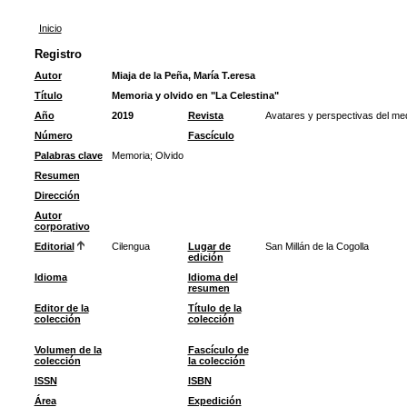
Inicio
Registro
Autor
Miaja de la Peña, María T.eresa
Título
Memoria y olvido en "La Celestina"
Año
2019
Revista
Avatares y perspectivas del med
Número
Fascículo
Palabras clave
Memoria
;
Olvido
Resumen
Dirección
Autor
corporativo
Editorial
Cilengua
Lugar de
San Millán de la Cogolla
edición
Idioma
Idioma del
resumen
Editor de la
Título de la
colección
colección
Volumen de la
Fascículo de
colección
la colección
ISSN
ISBN
Área
Expedición