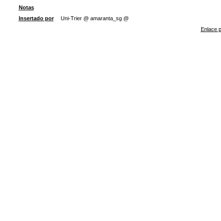
Notas
Insertado por
Uni-Trier @ amaranta_sg @
Enlace p