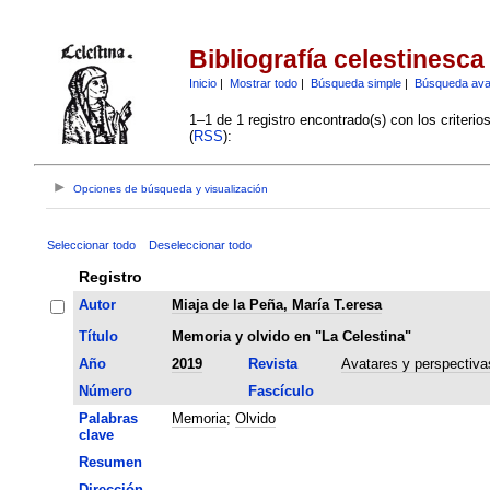
Bibliografía celestinesca
Inicio
|
Mostrar todo
|
Búsqueda simple
|
Búsqueda av
1–1 de 1 registro encontrado(s) con los criteri
(
RSS
):
Opciones de búsqueda y visualización
Seleccionar todo
Deseleccionar todo
Registro
Autor
Miaja de la Peña, María T.eresa
Título
Memoria y olvido en "La Celestina"
Año
2019
Revista
Avatares y perspectiva
Número
Fascículo
Palabras
Memoria
;
Olvido
clave
Resumen
Dirección