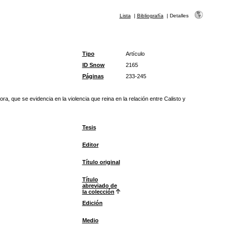
Lista
|
Bibliografía
|
Detalles
Tipo
Artículo
ID Snow
2165
Páginas
233-245
a, que se evidencia en la violencia que reina en la relación entre Calisto y
Tesis
Editor
Título original
Título
abreviado de
la colección
Edición
Medio