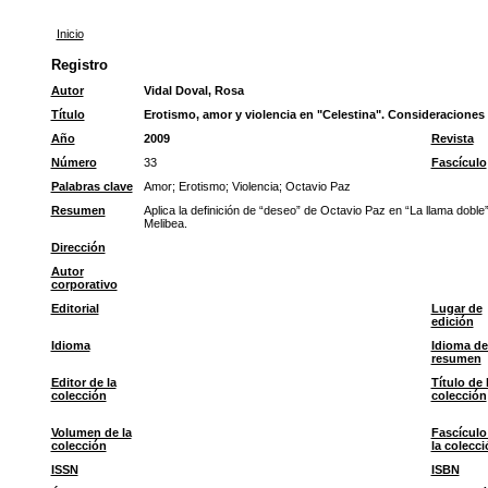
Inicio
Registro
Autor
Vidal Doval, Rosa
Título
Erotismo, amor y violencia en "Celestina". Consideraciones 
Año
2009
Revista
Número
33
Fascículo
Palabras clave
Amor
;
Erotismo
;
Violencia
;
Octavio Paz
Resumen
Aplica la definición de “deseo” de Octavio Paz en “La llama doble
Melibea.
Dirección
Autor
corporativo
Editorial
Lugar de
edición
Idioma
Idioma de
resumen
Editor de la
Título de 
colección
colección
Volumen de la
Fascículo
colección
la colecci
ISSN
ISBN