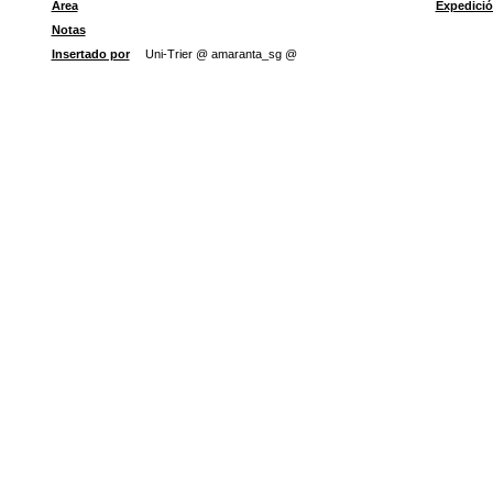
Área
Expedici
Notas
Insertado por
Uni-Trier @ amaranta_sg @