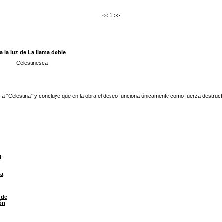
<<
1
>>
a la luz de La llama doble
Celestinesca
” a “Celestina” y concluye que en la obra el deseo funciona únicamente como fuerza destructor
l
la
 de
ón