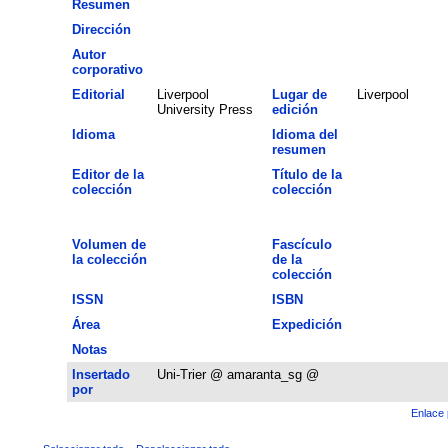
Resumen
Dirección
Autor
corporativo
Editorial
Liverpool
Lugar de
Liverpool
University Press
edición
Idioma
Idioma del
resumen
Editor de la
Título de la
colección
colección
Volumen de
Fascículo
la colección
de la
colección
ISSN
ISBN
Área
Expedición
Notas
Insertado
Uni-Trier @ amaranta_sg @
por
Enlace 