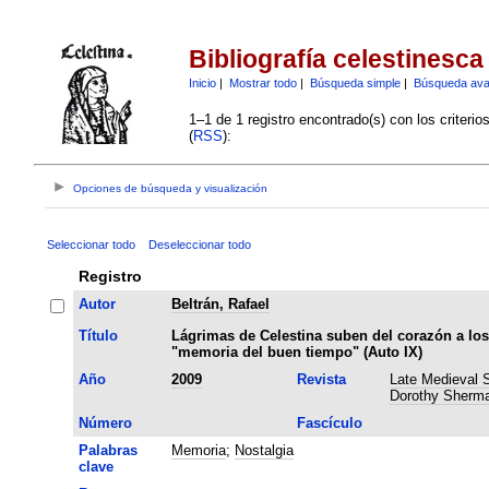
Bibliografía celestinesca
Inicio
|
Mostrar todo
|
Búsqueda simple
|
Búsqueda av
1–1 de 1 registro encontrado(s) con los criteri
(
RSS
):
Opciones de búsqueda y visualización
Seleccionar todo
Deseleccionar todo
Registro
Autor
Beltrán, Rafael
Título
Lágrimas de Celestina suben del corazón a los
"memoria del buen tiempo" (Auto IX)
Año
2009
Revista
Late Medieval S
Dorothy Sherma
Número
Fascículo
Palabras
Memoria
;
Nostalgia
clave