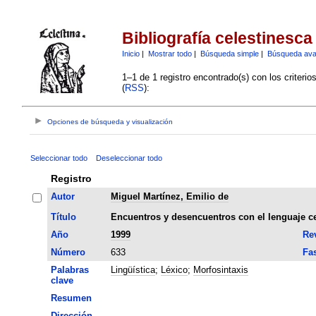
Bibliografía celestinesca
Inicio
|
Mostrar todo
|
Búsqueda simple
|
Búsqueda av
1–1 de 1 registro encontrado(s) con los criteri
(
RSS
):
Opciones de búsqueda y visualización
Seleccionar todo
Deseleccionar todo
Registro
Autor
Miguel Martínez, Emilio de
Título
Encuentros y desencuentros con el lenguaje c
Año
1999
Rev
Número
633
Fa
Palabras
Lingüística
;
Léxico
;
Morfosintaxis
clave
Resumen
Dirección