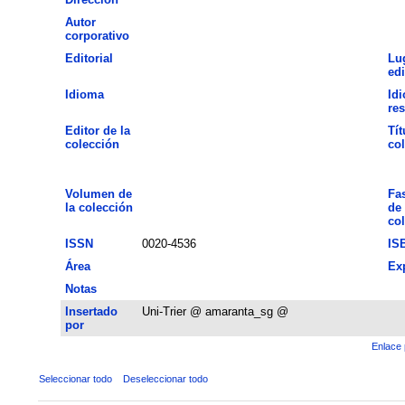
Autor
corporativo
Editorial
Lu
ed
Idioma
Id
re
Editor de la
Tít
colección
co
Volumen de
Fa
la colección
de 
co
ISSN
0020-4536
IS
Área
Ex
Notas
Insertado
Uni-Trier @ amaranta_sg @
por
Enlace 
Seleccionar todo
Deseleccionar todo