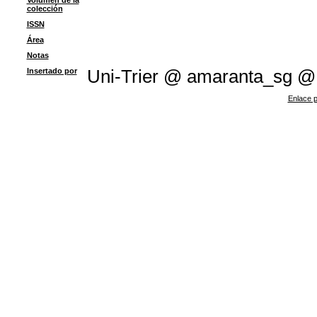
Volumen de la
colección
ISSN
Área
Notas
Insertado por
Uni-Trier @ amaranta_sg @
Enlace p