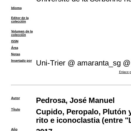
Idioma
Editor de la
colección
Volumen de la
colección
ISSN
Área
Notas
Insertado por
Uni-Trier @ amaranta_sg @
Enlace p
Autor
Pedrosa, José Manuel
Título
Cupido, Peropalo, Plutón 
rito e iconoclastia (entre 
Año