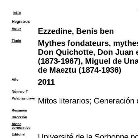
Inicio
Registros
Autor
Ezzedine, Benis ben
Título
Mythes fondateurs, mythes
Don Quichotte, Don Juan e
(1873-1967), Miguel de Un
de Maeztu (1874-1936)
Año
2011
Número
Palabras clave
Mitos literarios
;
Generación 
Resumen
Dirección
Autor
corporativo
Editorial
Université de la Sorbonne nou