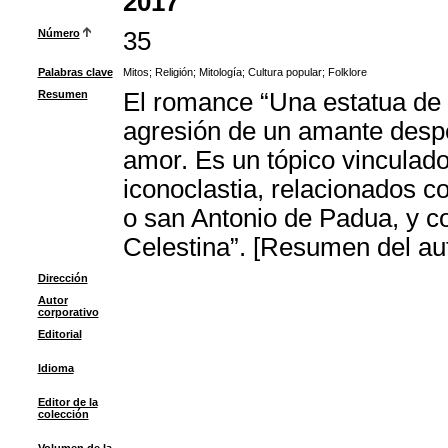
2017
Número
35
Palabras clave
Mitos
;
Religión
;
Mitología
;
Cultura popular
;
Folklore
Resumen
El romance “Una estatua de 
agresión de un amante despe
amor. Es un tópico vinculado
iconoclastia, relacionados c
o san Antonio de Padua, y co
Celestina”. [Resumen del aut
Dirección
Autor
corporativo
Editorial
Idioma
Editor de la
colección