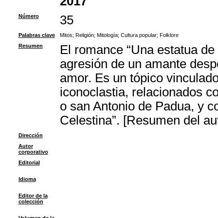
2017
Número
35
Palabras clave
Mitos
;
Religión
;
Mitología
;
Cultura popular
;
Folklore
Resumen
El romance “Una estatua de 
agresión de un amante despe
amor. Es un tópico vinculado
iconoclastia, relacionados c
o san Antonio de Padua, y co
Celestina”. [Resumen del aut
Dirección
Autor
corporativo
Editorial
Idioma
Editor de la
colección