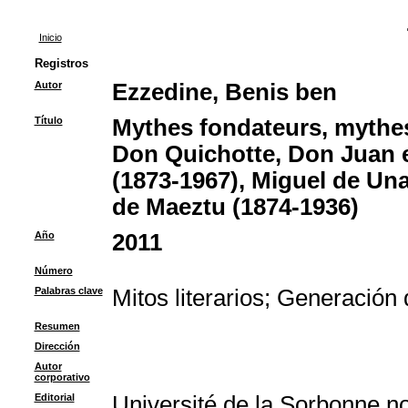
Inicio
Registros
Autor
Ezzedine, Benis ben
Título
Mythes fondateurs, mythes
Don Quichotte, Don Juan e
(1873-1967), Miguel de Un
de Maeztu (1874-1936)
Año
2011
Número
Palabras clave
Mitos literarios
;
Generación 
Resumen
Dirección
Autor
corporativo
Editorial
Université de la Sorbonne nou