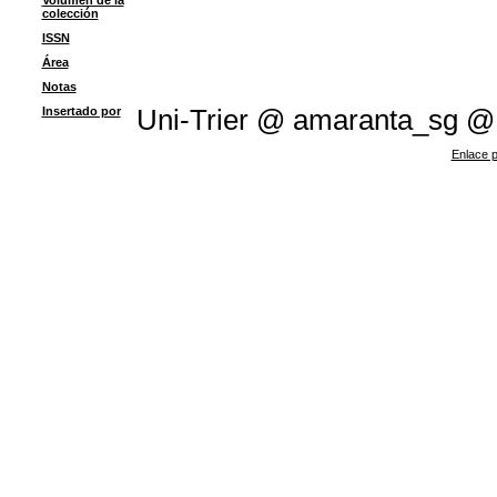
Volumen de la
colección
ISSN
Área
Notas
Insertado por
Uni-Trier @ amaranta_sg @
Enlace p