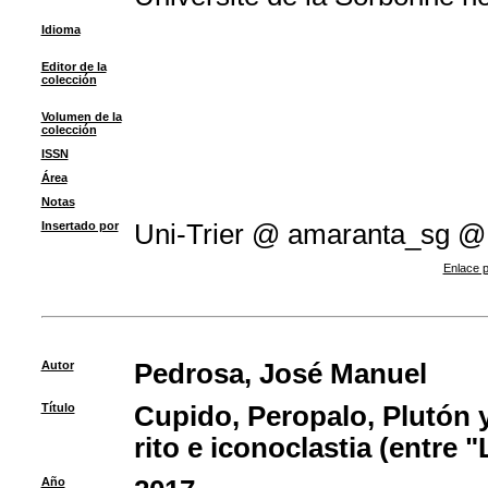
Idioma
Editor de la
colección
Volumen de la
colección
ISSN
Área
Notas
Insertado por
Uni-Trier @ amaranta_sg @
Enlace p
Autor
Pedrosa, José Manuel
Título
Cupido, Peropalo, Plutón 
rito e iconoclastia (entre 
Año