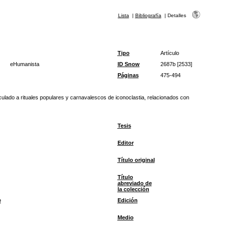
Lista
|
Bibliografía
|
Detalles
Tipo
Artículo
eHumanista
ID Snow
2687b [2533]
Páginas
475-494
ulado a rituales populares y carnavalescos de iconoclastia, relacionados con
Tesis
Editor
Título original
Título
abreviado de
la colección
e
Edición
Medio