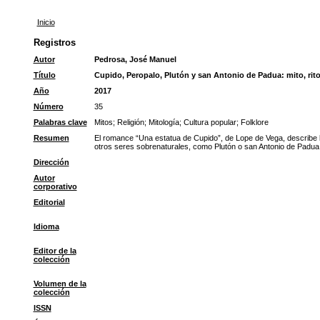
Inicio
Registros
Autor
Pedrosa, José Manuel
Título
Cupido, Peropalo, Plutón y san Antonio de Padua: mito, rito 
Año
2017
Número
35
Palabras clave
Mitos
;
Religión
;
Mitología
;
Cultura popular
;
Folklore
Resumen
El romance “Una estatua de Cupido”, de Lope de Vega, describe l
otros seres sobrenaturales, como Plutón o san Antonio de Padua, 
Dirección
Autor
corporativo
Editorial
Idioma
Editor de la
colección
Volumen de la
colección
ISSN