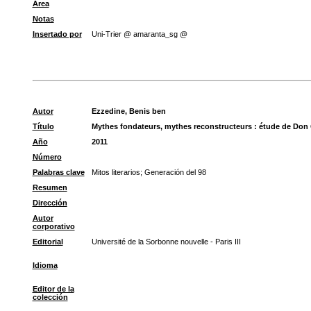
Área
Notas
Insertado por
Uni-Trier @ amaranta_sg @
Autor
Ezzedine, Benis ben
Título
Mythes fondateurs, mythes reconstructeurs : étude de Don 
Año
2011
Número
Palabras clave
Mitos literarios
;
Generación del 98
Resumen
Dirección
Autor
corporativo
Editorial
Université de la Sorbonne nouvelle - Paris III
Idioma
Editor de la
colección