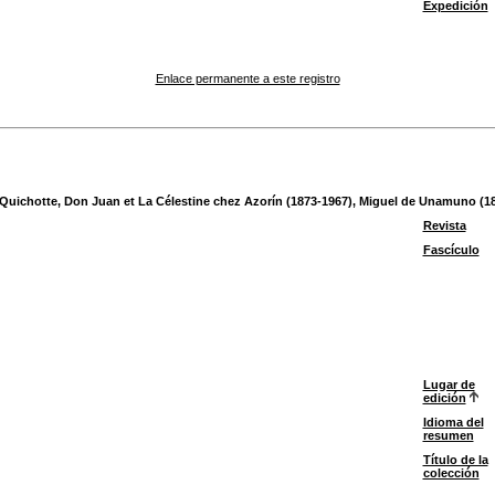
Expedición
Enlace permanente a este registro
Quichotte, Don Juan et La Célestine chez Azorín (1873-1967), Miguel de Unamuno (18
Revista
Fascículo
Lugar de
edición
Idioma del
resumen
Título de la
colección