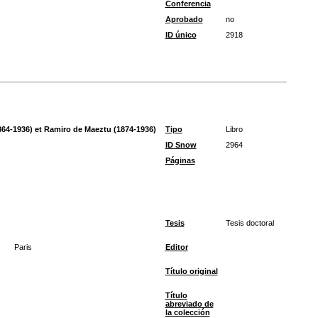
Conferencia
Aprobado
no
ID único
2918
64-1936) et Ramiro de Maeztu (1874-1936)
Tipo
Libro
ID Snow
2964
Páginas
Tesis
Tesis doctoral
Paris
Editor
Título original
Título
abreviado de
la colección