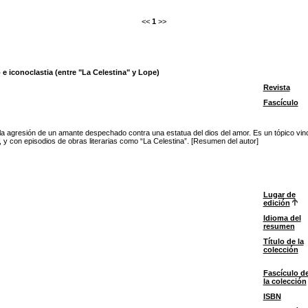
<<
1
>>
e iconoclastia (entre "La Celestina" y Lope)
Revista
Fascículo
a agresión de un amante despechado contra una estatua del dios del amor. Es un tópico vinc
y con episodios de obras literarias como “La Celestina”. [Resumen del autor]
Lugar de
edición
Idioma del
resumen
Título de la
colección
Fascículo d
la colección
ISBN