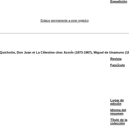
Expedición
Enlace permanente a este registro
Quichotte, Don Juan et La Célestine chez Azorín (1873-1967), Miguel de Unamuno (18
Revista
Fascículo
Lugar de
edición
Idioma del
resumen
Título de la
colección