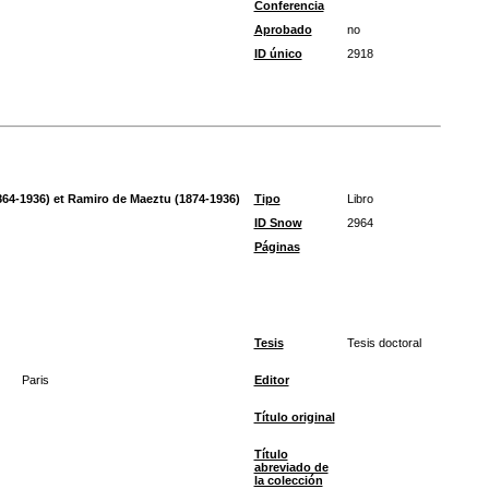
Conferencia
Aprobado
no
ID único
2918
64-1936) et Ramiro de Maeztu (1874-1936)
Tipo
Libro
ID Snow
2964
Páginas
Tesis
Tesis doctoral
Paris
Editor
Título original
Título
abreviado de
la colección