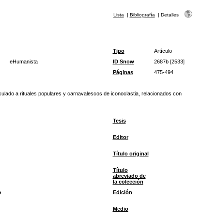
Lista
|
Bibliografía
|
Detalles
Tipo
Artículo
eHumanista
ID Snow
2687b [2533]
Páginas
475-494
ulado a rituales populares y carnavalescos de iconoclastia, relacionados con
Tesis
Editor
Título original
Título
abreviado de
la colección
e
Edición
Medio