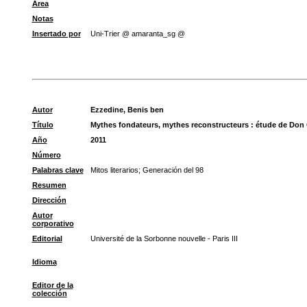
Área
Notas
Insertado por
Uni-Trier @ amaranta_sg @
Autor
Ezzedine, Benis ben
Título
Mythes fondateurs, mythes reconstructeurs : étude de Don 
Año
2011
Número
Palabras clave
Mitos literarios
;
Generación del 98
Resumen
Dirección
Autor
corporativo
Editorial
Université de la Sorbonne nouvelle - Paris III
Idioma
Editor de la
colección