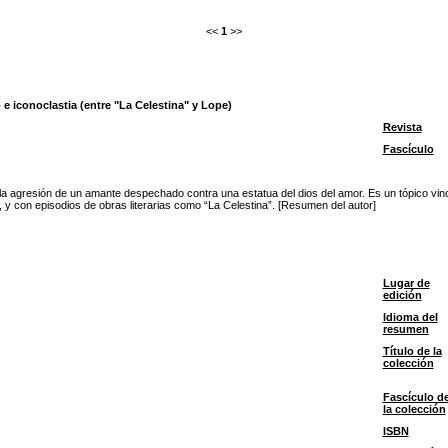
<<
1
>>
e iconoclastia (entre "La Celestina" y Lope)
Revista
Fascículo
a agresión de un amante despechado contra una estatua del dios del amor. Es un tópico vinc
y con episodios de obras literarias como “La Celestina”. [Resumen del autor]
Lugar de
edición
Idioma del
resumen
Título de la
colección
Fascículo d
la colección
ISBN