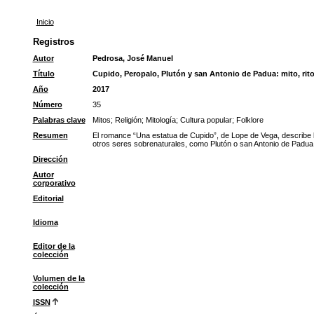
Inicio
Registros
Autor
Pedrosa, José Manuel
Título
Cupido, Peropalo, Plutón y san Antonio de Padua: mito, rito 
Año
2017
Número
35
Palabras clave
Mitos
;
Religión
;
Mitología
;
Cultura popular
;
Folklore
Resumen
El romance “Una estatua de Cupido”, de Lope de Vega, describe l
otros seres sobrenaturales, como Plutón o san Antonio de Padua, 
Dirección
Autor
corporativo
Editorial
Idioma
Editor de la
colección
Volumen de la
colección
ISSN