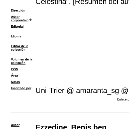
Celestina”. [Resumen del aut
Dirección
Autor
corporativo
Editorial
Idioma
Editor de la
colección
Volumen de la
colección
ISSN
Área
Notas
Insertado por
Uni-Trier @ amaranta_sg @
Enlace p
Autor
Ezzedine, Benis ben