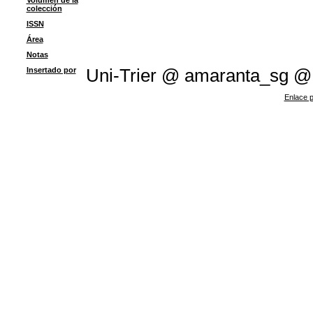
Volumen de la
colección
ISSN
Área
Notas
Insertado por
Uni-Trier @ amaranta_sg @
Enlace p