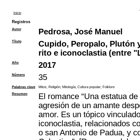
Inicio
Registros
Autor
Pedrosa, José Manuel
Título
Cupido, Peropalo, Plutón 
rito e iconoclastia (entre 
Año
2017
Número
35
Palabras clave
Mitos
;
Religión
;
Mitología
;
Cultura popular
;
Folklore
Resumen
El romance “Una estatua de 
agresión de un amante despe
amor. Es un tópico vinculado
iconoclastia, relacionados c
o san Antonio de Padua, y co