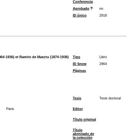
Conferencia
Aprobado
no
ID único
2918
64-1936) et Ramiro de Maeztu (1874-1936)
Tipo
Libro
ID Snow
2964
Páginas
Tesis
Tesis doctoral
Paris
Editor
Título original
Título
abreviado de
la colección