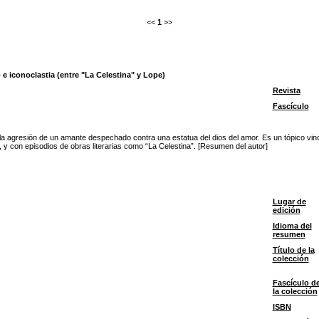
<<
1
>>
e iconoclastia (entre "La Celestina" y Lope)
Revista
Fascículo
a agresión de un amante despechado contra una estatua del dios del amor. Es un tópico vinc
y con episodios de obras literarias como “La Celestina”. [Resumen del autor]
Lugar de
edición
Idioma del
resumen
Título de la
colección
Fascículo d
la colección
ISBN