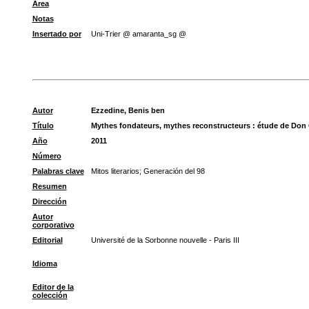
Área
Notas
Insertado por
Uni-Trier @ amaranta_sg @
Autor
Ezzedine, Benis ben
Título
Mythes fondateurs, mythes reconstructeurs : étude de Don 
Año
2011
Número
Palabras clave
Mitos literarios
;
Generación del 98
Resumen
Dirección
Autor
corporativo
Editorial
Université de la Sorbonne nouvelle - Paris III
Idioma
Editor de la
colección