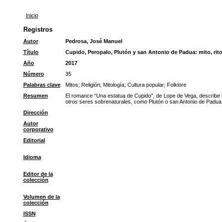
Inicio
Registros
Autor
Pedrosa, José Manuel
Título
Cupido, Peropalo, Plutón y san Antonio de Padua: mito, rito 
Año
2017
Número
35
Palabras clave
Mitos
;
Religión
;
Mitología
;
Cultura popular
;
Folklore
Resumen
El romance “Una estatua de Cupido”, de Lope de Vega, describe l
otros seres sobrenaturales, como Plutón o san Antonio de Padua, 
Dirección
Autor
corporativo
Editorial
Idioma
Editor de la
colección
Volumen de la
colección
ISSN