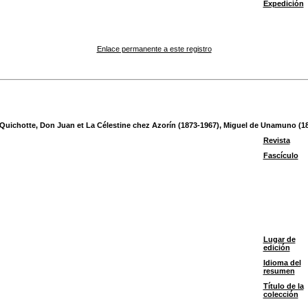
Expedición
Enlace permanente a este registro
Quichotte, Don Juan et La Célestine chez Azorín (1873-1967), Miguel de Unamuno (18
Revista
Fascículo
Lugar de
edición
Idioma del
resumen
Título de la
colección