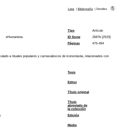
Lista
|
Bibliografía
|
Detalles
Tipo
Artículo
eHumanista
ID Snow
2687b [2533]
Páginas
475-494
ulado a rituales populares y carnavalescos de iconoclastia, relacionados con
Tesis
Editor
Título original
Título
abreviado de
la colección
e
Edición
Medio