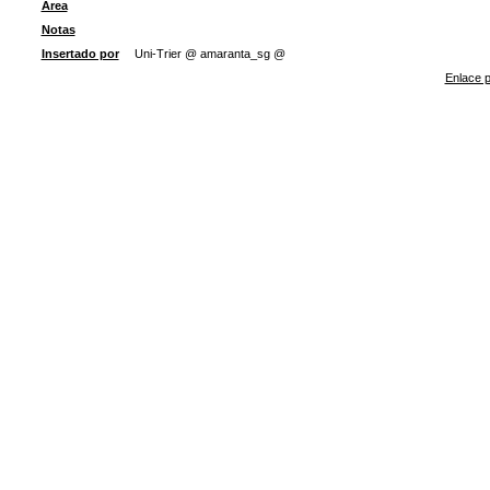
Área
Notas
Insertado por
Uni-Trier @ amaranta_sg @
Enlace p