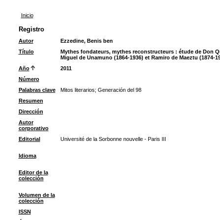
Inicio
Registro
Autor
Ezzedine, Benis ben
Título
Mythes fondateurs, mythes reconstructeurs : étude de Don Qu
Miguel de Unamuno (1864-1936) et Ramiro de Maeztu (1874-1
Año
2011
Número
Palabras clave
Mitos literarios
;
Generación del 98
Resumen
Dirección
Autor
corporativo
Editorial
Université de la Sorbonne nouvelle - Paris III
Idioma
Editor de la
colección
Volumen de la
colección
ISSN