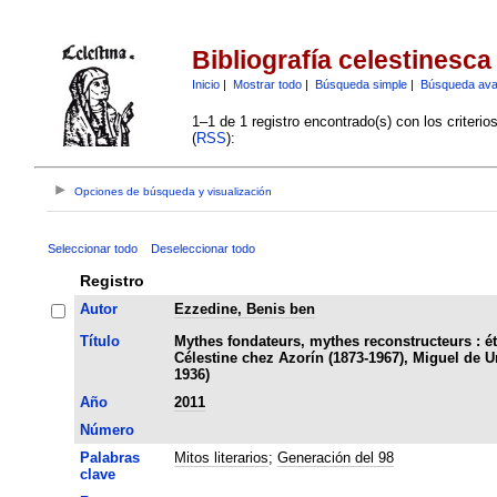
Bibliografía celestinesca
Inicio
|
Mostrar todo
|
Búsqueda simple
|
Búsqueda av
1–1 de 1 registro encontrado(s) con los criteri
(
RSS
):
Opciones de búsqueda y visualización
Seleccionar todo
Deseleccionar todo
Registro
Autor
Ezzedine, Benis ben
Título
Mythes fondateurs, mythes reconstructeurs : é
Célestine chez Azorín (1873-1967), Miguel de 
1936)
Año
2011
Número
Palabras
Mitos literarios
;
Generación del 98
clave